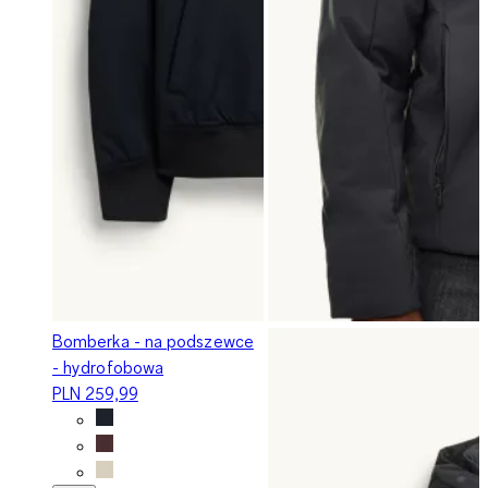
Bomberka - na podszewce
- hydrofobowa
PLN 259,99