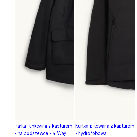
Parka funkcyjna z kapturem
Kurtka pikowana z kapturem
- na podszewce - 4 Way
- hydrofobowa