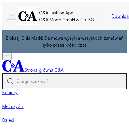
C&A Fashion App
Downloa
C&A Mode GmbH & Co. KG
Z okazji Dnia Matki: Darmowa wysyłka wszystkich zamówień
tylko przez krótki czas
Strona główna C&A
Kobiety
Mężczyźni
Dzieci