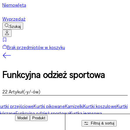
Niemowlęta
Wyprzedaż
Szukaj
Brak przedmiotów w koszyku
Funkcyjna odzież sportowa
22
Artykuł(-y/-ów)
urtki przejściowe
Kurtki pikowane
Kamizelki
Kurtki koszulowe
Kurtki
kórzane
Funkcyjna odzież sportowa
Kurtka jeansowa
Model
Produkt
Filtruj & sortuj