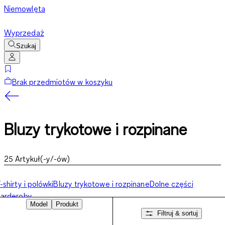
Niemowlęta
Wyprzedaż
Szukaj
Brak przedmiotów w koszyku
Bluzy trykotowe i rozpinane
25
Artykuł(-y/-ów)
-shirty i polówki
Bluzy trykotowe i rozpinane
Dolne części
arderoby
Model
Produkt
Filtruj & sortuj