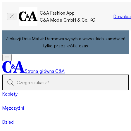
C&A Fashion App
Downloa
C&A Mode GmbH & Co. KG
Z okazji Dnia Matki: Darmowa wysyłka wszystkich zamówień
tylko przez krótki czas
Strona główna C&A
Kobiety
Mężczyźni
Dzieci