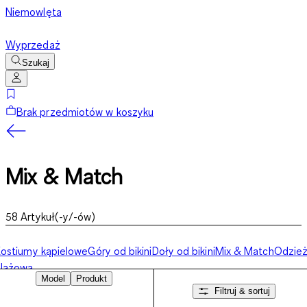
Niemowlęta
Wyprzedaż
Szukaj
Brak przedmiotów w koszyku
Mix & Match
58
Artykuł(-y/-ów)
ostiumy kąpielowe
Góry od bikini
Doły od bikini
Mix & Match
Odzie
plażowa
Model
Produkt
Filtruj & sortuj