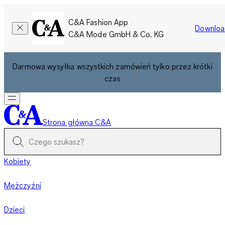
C&A Fashion App
Downloa
C&A Mode GmbH & Co. KG
Darmowa wysyłka wszystkich zamówień tylko przez krótki
czas
Strona główna C&A
Kobiety
Mężczyźni
Dzieci