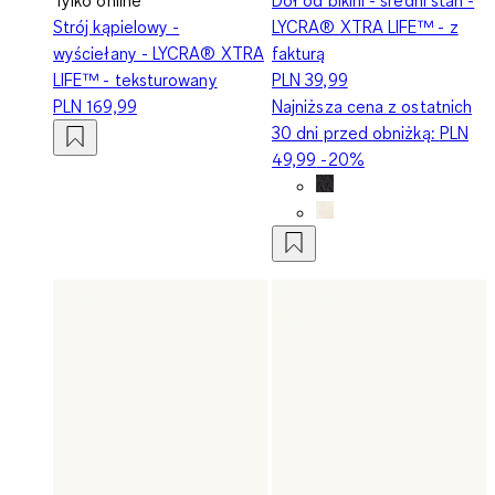
Strój kąpielowy -
LYCRA® XTRA LIFE™ - z
wyściełany - LYCRA® XTRA
fakturą
LIFE™ - teksturowany
PLN 39,99
PLN 169,99
Najniższa cena z ostatnich
30 dni przed obniżką:
PLN
49,99
-20%