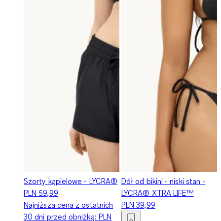
Szorty kąpielowe - LYCRA®
Dół od bikini - niski stan -
PLN 59,99
LYCRA® XTRA LIFE™
Najniższa cena z ostatnich
PLN 39,99
30 dni przed obniżką:
PLN