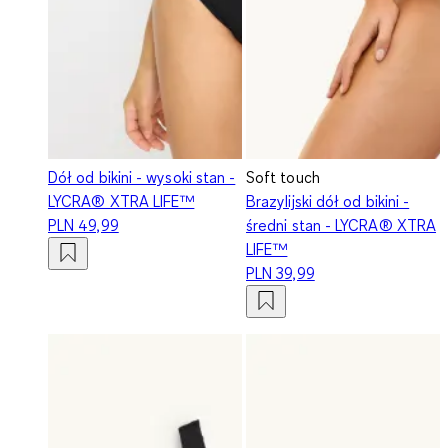
Dół od bikini - wysoki stan -
Soft touch
LYCRA® XTRA LIFE™
Brazylijski dół od bikini -
PLN 49,99
średni stan - LYCRA® XTRA
LIFE™
PLN 39,99