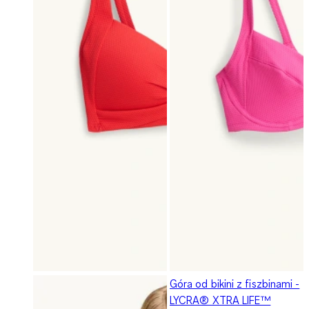
Góra od bikini z fiszbinami -
LYCRA® XTRA LIFE™