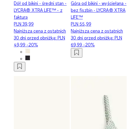
Dół od bikini - średni stan -
Góra od bikini - wyściełana -
LYCRA® XTRA LIFE™ - z
bez fiszbin - LYCRA® XTRA
fakturą
LIFE™
PLN 39,99
PLN 55,99
Najniższa cena z ostatnich
Najniższa cena z ostatnich
30 dni przed obniżką:
PLN
30 dni przed obniżką:
PLN
49,99
-20%
69,99
-20%