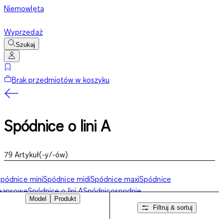
Niemowlęta
Wyprzedaż
Szukaj
Brak przedmiotów w koszyku
Spódnice o lini A
79
Artykuł(-y/-ów)
pódnice mini
Spódnice midi
Spódnice maxi
Spódnice
jeansowe
Spódnice o lini A
Spódnicospodnie
Model
Produkt
Filtruj & sortuj