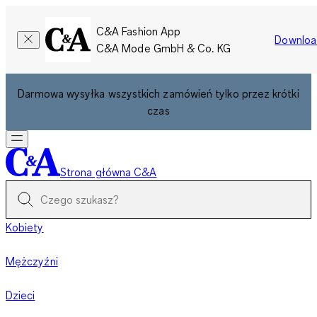
C&A Fashion App
Downloa
C&A Mode GmbH & Co. KG
Darmowa wysyłka wszystkich zamówień tylko przez krótki
czas
Strona główna C&A
Kobiety
Mężczyźni
Dzieci