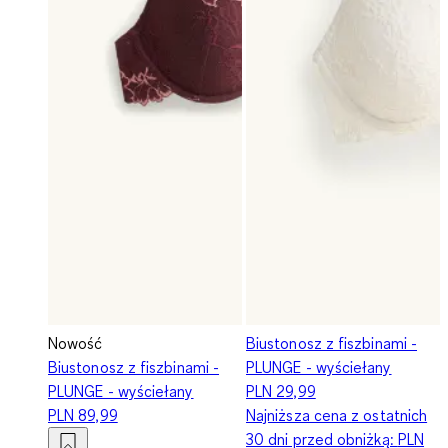
Nowość
Biustonosz z fiszbinami -
Biustonosz z fiszbinami -
PLUNGE - wyściełany
PLUNGE - wyściełany
PLN 29,99
PLN 89,99
Najniższa cena z ostatnich
30 dni przed obniżką:
PLN