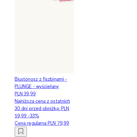
Biustonosz z fiszbinami -
PLUNGE - wyściełany
PLN 39,99
Najniższa cena z ostatnich
30 dni przed obniżką:
PLN
59,99
-33%
Cena regularna
PLN 79,99