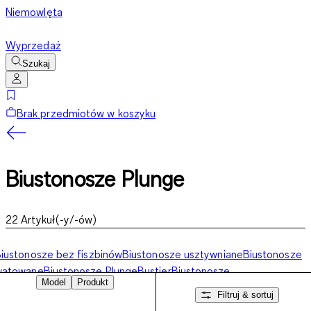
Niemowlęta
Wyprzedaż
Szukaj
Brak przedmiotów w koszyku
Biustonosze Plunge
22
Artykuł(-y/-ów)
iustonosze bez fiszbinów
Biustonosze usztywniane
Biustonosze
watowane
Biustonosze Plunge
Bustier
Biustonosze
Model
Produkt
alkonetka
Minimizer
Biustonosze duże miseczki
Wielopaki
Filtruj & sortuj