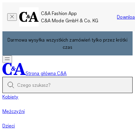
C&A Fashion App
Downloa
C&A Mode GmbH & Co. KG
Darmowa wysyłka wszystkich zamówień tylko przez krótki
czas
Strona główna C&A
Kobiety
Mężczyźni
Dzieci