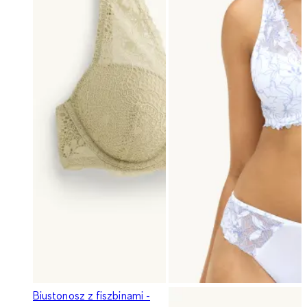
Biustonosz z fiszbinami -