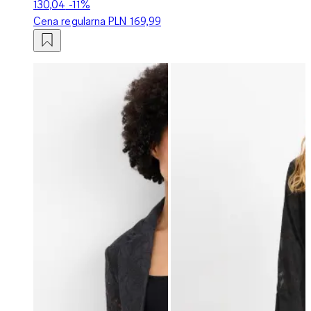
130,04
-11%
Cena regularna
PLN 169,99