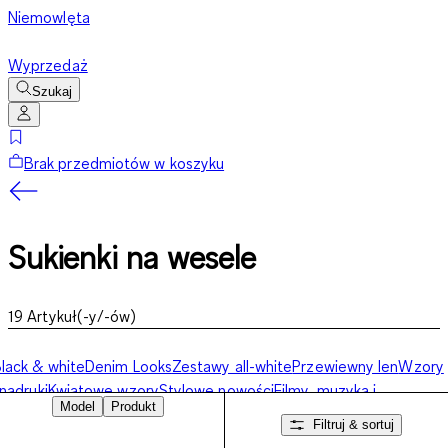
Niemowlęta
Wyprzedaż
Szukaj
Brak przedmiotów w koszyku
Sukienki na wesele
19
Artykuł(-y/-ów)
lack & white
Denim Looks
Zestawy all-white
Przewiewny len
Wzory
 nadruki
Kwiatowe wzory
Stylowe nowości
Filmy, muzyka i
Model
Produkt
ogos
Sukienki na wesele
Filtruj & sortuj