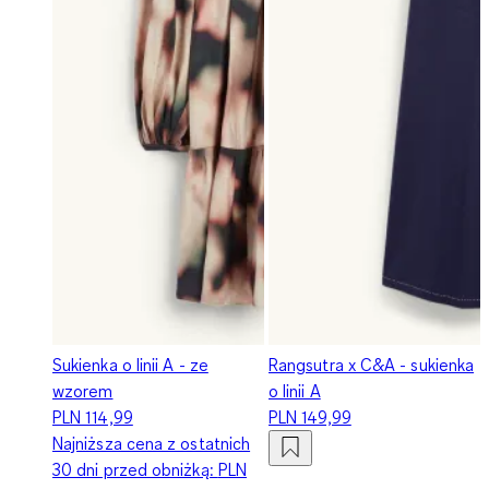
Sukienka o linii A - ze
Rangsutra x C&A - sukienka
wzorem
o linii A
PLN 114,99
PLN 149,99
Najniższa cena z ostatnich
30 dni przed obniżką:
PLN