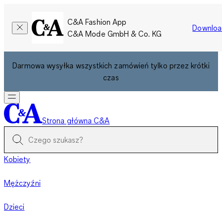
C&A Fashion App
Downloa
C&A Mode GmbH & Co. KG
Darmowa wysyłka wszystkich zamówień tylko przez krótki
czas
Strona główna C&A
Kobiety
Mężczyźni
Dzieci