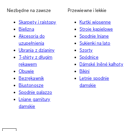
Niezbędne na zawsze
Przewiewne i lekkie
Skarpety i rajstopy
Kurtki wiosenne
Bielizna
Stroje kąpielowe
Akcesoria do
Spodnie lniane
uzupełnienia
Sukienki na lato
Ubrania z dzianiny
Szorty
T-shirty z długim
Spódnice
rękawem
Dámské lněné kalhoty
Obuwie
Bikini
Bezrękawnik
Letnie spodnie
Biustonosze
damskie
Spodnie palazzo
Lniane garnitury
damskie