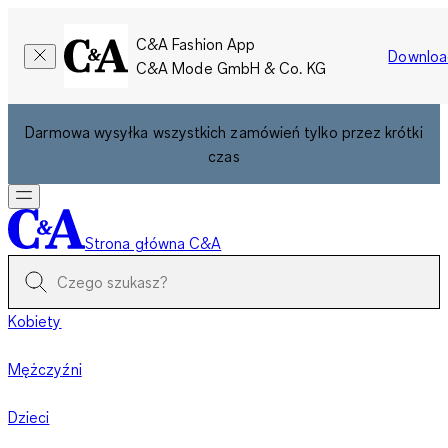
C&A Fashion App
Downloa
C&A Mode GmbH & Co. KG
Darmowa wysyłka wszystkich zamówień tylko przez krótki
czas
Strona główna C&A
Kobiety
Mężczyźni
Dzieci