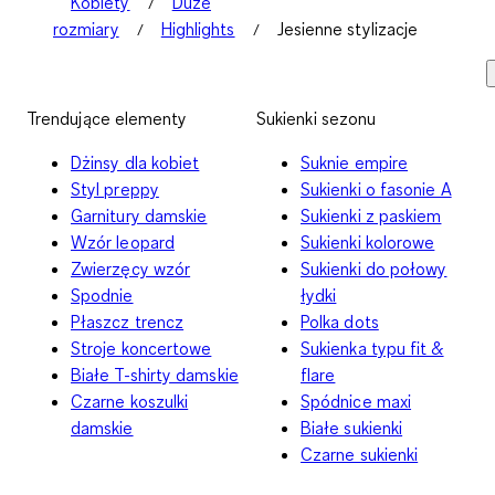
Kobiety
Duże
rozmiary
Highlights
Jesienne stylizacje
Trendujące elementy
Sukienki sezonu
Dżinsy dla kobiet
Suknie empire
Styl preppy
Sukienki o fasonie A
Garnitury damskie
Sukienki z paskiem
Wzór leopard
Sukienki kolorowe
Zwierzęcy wzór
Sukienki do połowy
Spodnie
łydki
Płaszcz trencz
Polka dots
Stroje koncertowe
Sukienka typu fit &
Białe T-shirty damskie
flare
Czarne koszulki
Spódnice maxi
damskie
Białe sukienki
Czarne sukienki