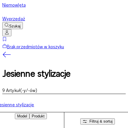
Niemowlęta
Wyprzedaż
Szukaj
Brak przedmiotów w koszyku
Jesienne stylizacje
9
Artykuł(-y/-ów)
esienne stylizacje
Model
Produkt
Filtruj & sortuj