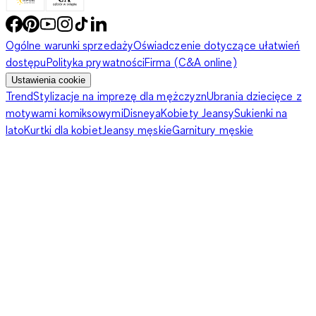
Ogólne warunki sprzedaży
Oświadczenie dotyczące ułatwień
dostępu
Polityka prywatności
Firma (C&A online)
Ustawienia cookie
Trend
Stylizacje na imprezę dla mężczyzn
Ubrania dziecięce z
motywami komiksowymi
Disneya
Kobiety Jeansy
Sukienki na
lato
Kurtki dla kobiet
Jeansy męskie
Garnitury męskie