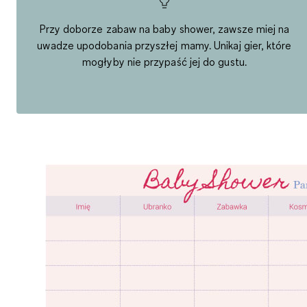
Przy doborze zabaw na baby shower, zawsze miej na
uwadze upodobania przyszłej mamy. Unikaj gier, które
mogłyby nie przypaść jej do gustu.