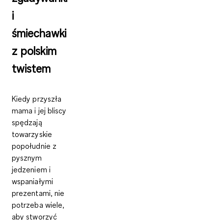
i
śmiechawki
z polskim
twistem
Kiedy przyszła
mama i jej bliscy
spędzają
towarzyskie
popołudnie z
pysznym
jedzeniem i
wspaniałymi
prezentami, nie
potrzeba wiele,
aby stworzyć