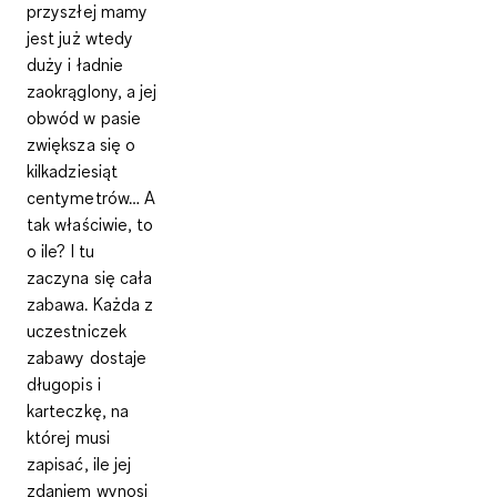
przyszłej mamy
jest już wtedy
duży i ładnie
zaokrąglony, a jej
obwód w pasie
zwiększa się o
kilkadziesiąt
centymetrów… A
tak właściwie, to
o ile? I tu
zaczyna się cała
zabawa. Każda z
uczestniczek
zabawy dostaje
długopis i
karteczkę, na
której musi
zapisać, ile jej
zdaniem wynosi