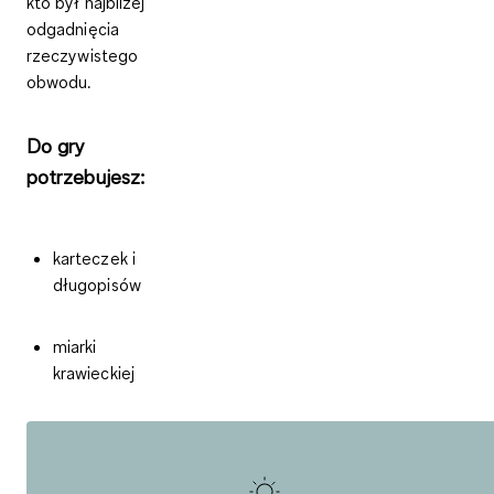
kto był najbliżej
odgadnięcia
rzeczywistego
obwodu.
Do gry
potrzebujesz:
k
arteczek i
długopisów
m
iarki
krawieckiej