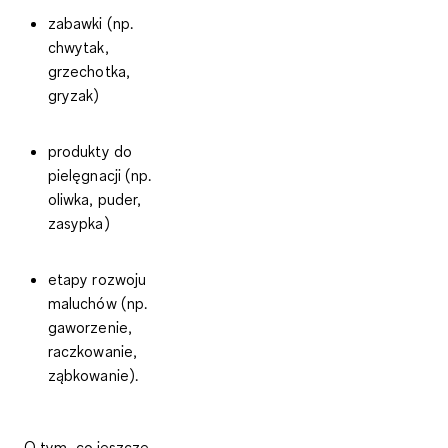
zabawki (np.
chwytak,
grzechotka,
gryzak)
produkty do
pielęgnacji (np.
oliwka, puder,
zasypka)
etapy rozwoju
maluchów (np.
gaworzenie,
raczkowanie,
ząbkowanie).
O tym, co jeszcze