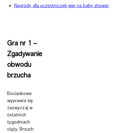
Nagrody dla uczestniczek gier na baby shower
Gra nr 1 –
Zgadywanie
obwodu
brzucha
Bociankowe
wyprawia się
zazwyczaj w
ostatnich
tygodniach
ciąży. Brzuch