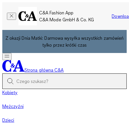
C&A Fashion App
Downloa
C&A Mode GmbH & Co. KG
Z okazji Dnia Matki: Darmowa wysyłka wszystkich zamówień
tylko przez krótki czas
Strona główna C&A
Kobiety
Mężczyźni
Dzieci