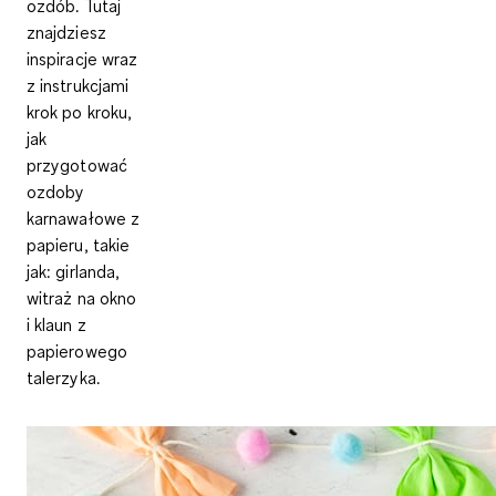
ozdób. Tutaj
znajdziesz
inspiracje wraz
z instrukcjami
krok po kroku,
jak
przygotować
ozdoby
karnawałowe z
papieru, takie
jak: girlanda,
witraż na okno
i klaun z
papierowego
talerzyka.