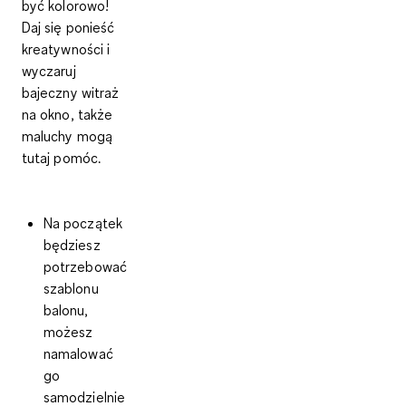
być kolorowo!
Daj się ponieść
kreatywności i
wyczaruj
bajeczny witraż
na okno
, także
maluchy mogą
tutaj pomóc
.
Na początek
będziesz
potrzebować
szablonu
balonu,
możesz
namalować
go
samodzielnie