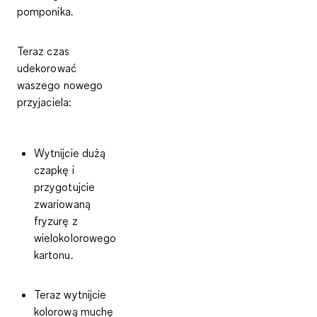
pomponika
.
Teraz czas
udekorować
waszego nowego
przyjaciela:
Wytnijcie dużą
czapkę i
przygotujcie
zwariowaną
fryzurę z
wielokolorowego
kartonu.
Teraz wytnijcie
kolorową muchę