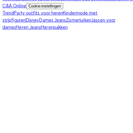
C&A Online
Cookie-instellingen
Trend
Party outfits voor heren
Kindermode met
stripfiguren
Disney
Dames Jeans
Zomerjurken
Jassen voor
dames
Heren Jeans
Herenpakken