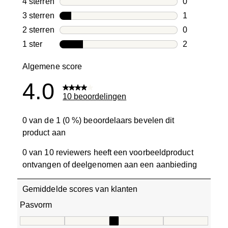
4 sterren
sterren
0
0 beoordelin
3 sterren
sterren
1
1 beoordelin
2 sterren
sterren
0
0 beoordelin
1 ster
sterren
2
2 beoordelin
Algemene score
4.0
10 beoordelingen
0 van de 1 (0 %) beoordelaars bevelen dit
product aan
0 van 10 reviewers heeft een voorbeeldproduct
ontvangen of deelgenomen aan een aanbieding
Gemiddelde scores van klanten
Pasvorm
Pasvorm, 3 van 5, waarbij 1 gelijk is aan Aan de kleine ka