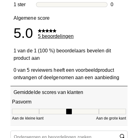
0 beoordelin
1 ster
sterren
0
0 beoordelin
Algemene score
5.0
5 beoordelingen
1 van de 1 (100 %) beoordelaars bevelen dit
product aan
0 van 5 reviewers heeft een voorbeeldproduct
ontvangen of deelgenomen aan een aanbieding
Gemiddelde scores van klanten
Pasvorm
Pasvorm, 3 van 5, waarbij 1 gelijk is aan Aan de kleine ka
Aan de kleine kant
Aan de grote kant
Onderwerpen en beoordelingen zoeken per regio