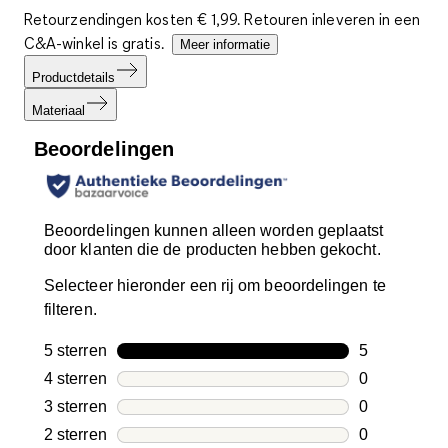
Retourzendingen kosten € 1,99. Retouren inleveren in een
C&A-winkel is gratis.
Meer informatie
Productdetails
Materiaal
Beoordelingen
Beoordelingen kunnen alleen worden geplaatst
door klanten die de producten hebben gekocht.
Selecteer hieronder een rij om beoordelingen te
filteren.
5 sterren
sterren
5
5 beoordelin
4 sterren
sterren
0
0 beoordelin
3 sterren
sterren
0
0 beoordelin
2 sterren
sterren
0