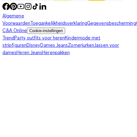
Algemene
Voorwaarden
Toegankelijkheidsverklaring
Gegevensbescherming
C&A Online
Cookie-instellingen
Trend
Party outfits voor heren
Kindermode met
stripfiguren
Disney
Dames Jeans
Zomerjurken
Jassen voor
dames
Heren Jeans
Herenpakken