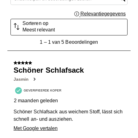
Relevantiegegevens
Geef 
Sorteren op
Meest relevant
1
1
–
1 van 5
Beoordelingen
tot
1
van
5 van 5 sterren.
5
Schöner Schlafsack
Beoordelingen.
Jasmin
GEVERIFIEERDE KOPER
2 maanden geleden
Schöner Schlafsack aus weichem Stoff, lässt sich
schnell an- und ausziehen.
Met Google vertalen