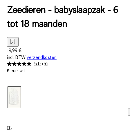
Zeedieren - babyslaapzak - 6
tot 18 maanden
19,99 €
incl. BTW
verzendkosten
5.0
(5)
Lees
Kleur
:
wit
5
beoordelingen.
Dezelfde
paginalink.