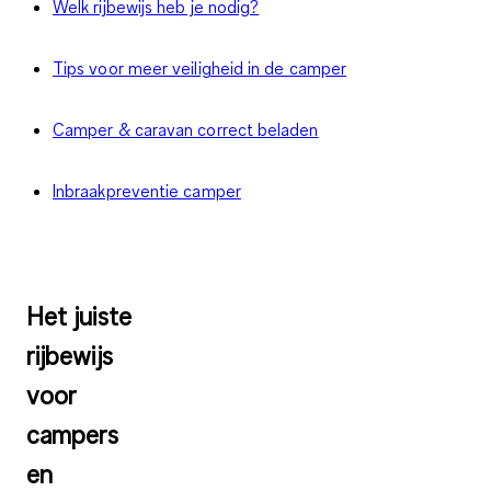
Welk rijbewijs heb je nodig?
Tips voor meer veiligheid in de camper
Camper & caravan correct beladen
Inbraakpreventie camper
Het juiste
rijbewijs
voor
campers
en