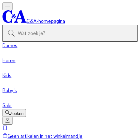
C&A-homepagina
Dames
Heren
Kids
Baby’s
Sale
Zoeken
Geen artikelen in het winkelmandje