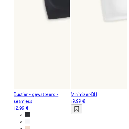
Bustier - gewatteerd -
Minimizer-BH
seamless
19,99 €
12,99 €