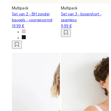
Multipack
Multipack
Set van 2 - BH zonder
Set van 3 - boxershort -
beugels - voorgevormd
seamless
19,99 €
9,99 €