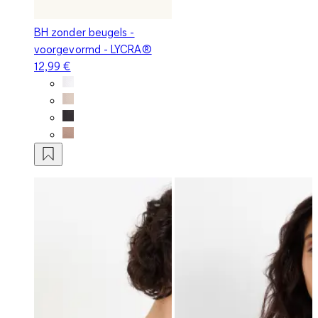
BH zonder beugels -
voorgevormd - LYCRA®
12,99 €