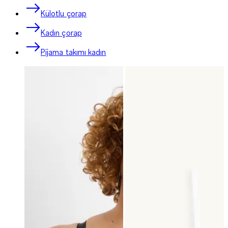
Külotlu çorap
Kadın çorap
Pijama takımı kadın