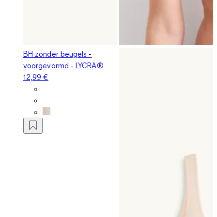
BH zonder beugels -
voorgevormd - LYCRA®
12,99 €