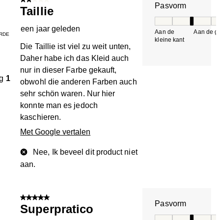
2 van 5 sterren.
Pasvorm
Taillie
Pasvorm, 3 van 5, 
een jaar geleden
Aan de
Aan de gr
RDE
kleine kant
k
Die Taillie ist viel zu weit unten,
Daher habe ich das Kleid auch
nur in dieser Farbe gekauft,
g
1
obwohl die anderen Farben auch
sehr schön waren. Nur hier
konnte man es jedoch
kaschieren.
Met Google vertalen
Nee, Ik beveel dit product niet
aan.
5 van 5 sterren.
Pasvorm
Superpratico