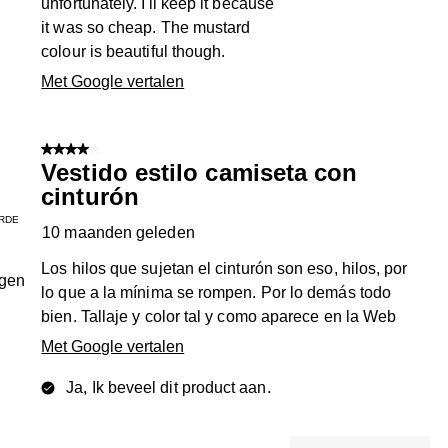
unfortunately. I'll keep it because
it was so cheap. The mustard
colour is beautiful though.
Met Google vertalen
4 van 5 sterren.
Vestido estilo camiseta con
cinturón
RDE
10 maanden geleden
Los hilos que sujetan el cinturón son eso, hilos, por
ngen
lo que a la mínima se rompen. Por lo demás todo
bien. Tallaje y color tal y como aparece en la Web
Met Google vertalen
Ja, Ik beveel dit product aan.