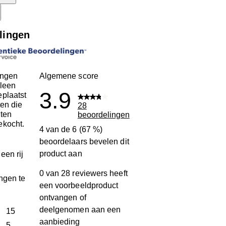
lingen
ingen
Algemene score
leen
3.9
plaatst
ten die
28
ten
beoordelingen
ekocht.
4 van de 6 (67 %)
beoordelaars bevelen dit
product aan
een rij
0 van 28 reviewers heeft
ngen te
een voorbeeldproduct
ontvangen of
deelgenomen aan een
terren
15
aanbieding
15 beoordelingen met 5 sterren.
terren
5