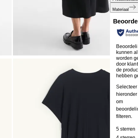
Materiaal
Beoorde
Beoordel
kunnen al
worden ge
door klan
de produc
hebben g
Selecteer
hieronder 
om
beoordeli
filteren.
5 sterren
s
4 sterren
s