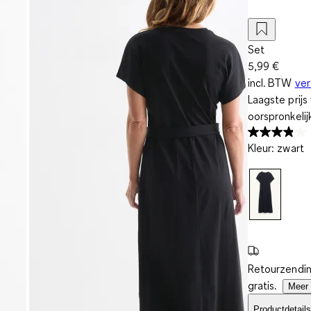
Set
5,99 €
incl. BTW
ve
Laagste prij
oorspronkelij
Kleur
:
zwart
Retourzendin
gratis.
Meer 
Productdetails