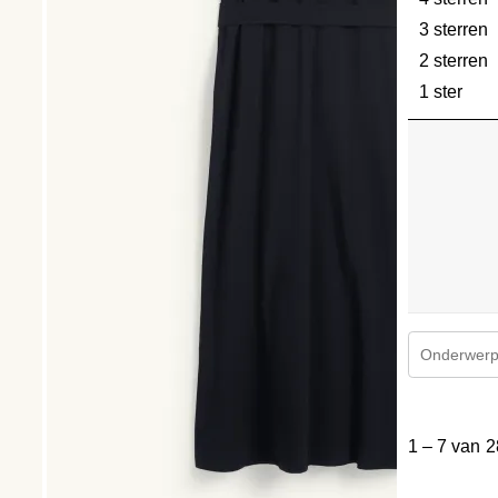
3 sterren
s
2 sterren
s
1 ster
ster
Onderwerpe
1
tot
1
–
7 van 2
7
van