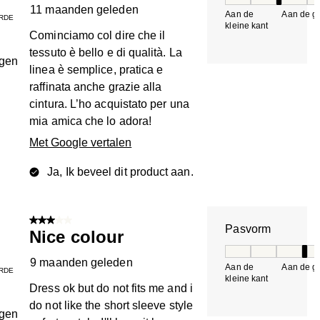
Pasvorm, 3 van 5, 
11 maanden geleden
Aan de
Aan de gr
RDE
kleine kant
k
Cominciamo col dire che il
tessuto è bello e di qualità. La
ngen
linea è semplice, pratica e
raffinata anche grazie alla
cintura. L’ho acquistato per una
mia amica che lo adora!
Met Google vertalen
Ja, Ik beveel dit product aan.
3 van 5 sterren.
Pasvorm
Nice colour
Pasvorm, 4 van 5, 
9 maanden geleden
Aan de
Aan de gr
RDE
kleine kant
k
Dress ok but do not fits me and i
do not like the short sleeve style
ngen