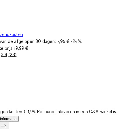
rzendkosten
s van de afgelopen 30 dagen:
7,95 €
-24%
ke prijs
19,99 €
3.9
(28)
Lees
28
beoordelingen.
Dezelfde
paginalink.
gen kosten € 1,99. Retouren inleveren in een C&A-winkel is
informatie