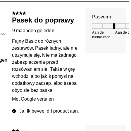
n.
4 van 5 sterren.
Pasvorm
Pasek do poprawy
Pasvorm, 3 van 5, 
9 maanden geleden
Aan de
Aan de gr
RDE
kleine kant
k
Fajny Basic do różnych
zestawów. Pasek ładny, ale nie
utrzymuje się. Nie ma żadnego
ngen
zabezpieczenia przed
rozsówaniem się. Także w grę
wchodzi albo jakiś pomysł na
dodatkowy zaczep, albo trzeba
obyć się bez paska.
Met Google vertalen
Ja, Ik beveel dit product aan.