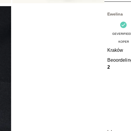
28
Beoordelinge
Ewelina
GEVERIFIEE
KOPER
Kraków
Beoordeli
2