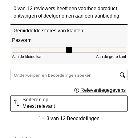
0 van 12 reviewers heeft een voorbeeldproduct
ontvangen of deelgenomen aan een aanbieding
Gemiddelde scores van klanten
Pasvorm
Pasvorm, 3 van 5, waarbij 1 gelijk is aan Aan de kleine ka
Aan de kleine kant
Aan de grote kant
Onderwerpen en beoordelingen zoeken per regio
Relevantiegegevens
Geef 
Sorteren op
Meest relevant
1
1
–
3 van 12
Beoordelingen
tot
3
van