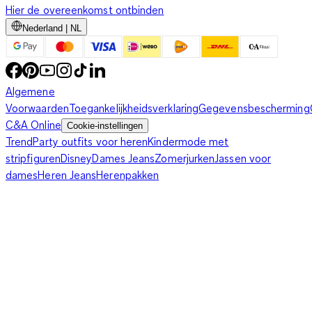
Hier de overeenkomst ontbinden
Nederland | NL
Algemene
Voorwaarden
Toegankelijkheidsverklaring
Gegevensbescherming
C&A Online
Cookie-instellingen
Trend
Party outfits voor heren
Kindermode met
stripfiguren
Disney
Dames Jeans
Zomerjurken
Jassen voor
dames
Heren Jeans
Herenpakken