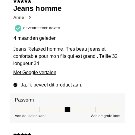
5 van 5 sterren.
12
Jeans homme
Beoordelingen.
Anna
GEVERIFIEERDE KOPER
4 maanden geleden
Jeans Relaxed homme. Tres beau jeans et
confortable pour mon fils qui est grand . Taille 32
longueur 34 .
Met Google vertalen
Ja, Ik beveel dit product aan.
Pasvorm
Pasvorm, 3 van 5, waarbij 1 gelijk is aan Aan de kleine 
Aan de kleine kant
Aan de grote kant