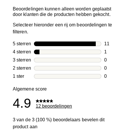
Beoordelingen kunnen alleen worden geplaatst
door klanten die de producten hebben gekocht.
Selecteer hieronder een rij om beoordelingen te
filteren.
5 sterren
sterren
11
11 beoordeli
4 sterren
sterren
1
1 beoordelin
3 sterren
sterren
0
0 beoordelin
2 sterren
sterren
0
0 beoordelin
1 ster
sterren
0
0 beoordelin
Algemene score
4.9
12 beoordelingen
3 van de 3 (100 %) beoordelaars bevelen dit
product aan