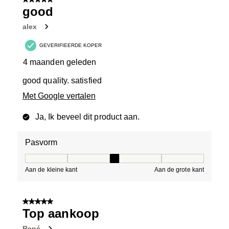
5 van 5 sterren.
good
alex
GEVERIFIEERDE KOPER
4 maanden geleden
good quality. satisfied
Met Google vertalen
Ja, Ik beveel dit product aan.
Pasvorm
Pasvorm, 3 van 5, waarbij 1 gelijk is aan Aan de kleine 
Aan de kleine kant
Aan de grote kant
5 van 5 sterren.
Top aankoop
René