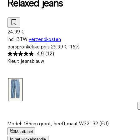
Relaxed jeans
24,99 €
incl. BTW
verzendkosten
oorspronkelijke prijs
29,99 €
-16%
4.9
(12)
Lees
Kleur
:
jeansblauw
12
beoordelingen.
Dezelfde
paginalink.
Model: 185cm groot, heeft maat W32 L32 (EU)
Maattabel
In het winkelmandje