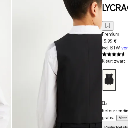
LYCR
Premium
15,99 €
incl. BTW
ve
Kleur
:
zwart
Retourzendin
gratis.
Meer 
Productdetails