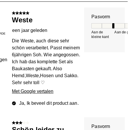
n.
5 van 5 sterren.
Pasvorm
Weste
Pasvorm, 3 van 5, 
een jaar geleden
Aan de
Aan de gr
RDE
kleine kant
k
Die Weste, auch diese sehr
schön verarbeitet. Passt meinem
6jährigen Soh. Wie angegossen.
ngen
Ich hab das komplette Set als
Baukasten gekauft. Also
Hemd,Weste,Hosen und Sakko.
Sehr sehr toll ♡
Met Google vertalen
Ja, Ik beveel dit product aan.
3 van 5 sterren.
Pasvorm
Schön leider zu