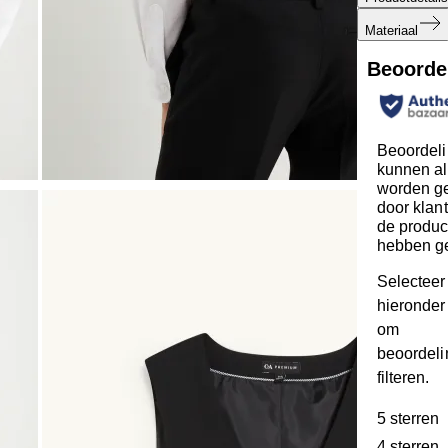
Materiaal
Beoorde
Beoordel
kunnen al
worden ge
door klan
de produc
hebben g
Selecteer
hieronder 
om
beoordeli
filteren.
5 sterren
s
4 sterren
s