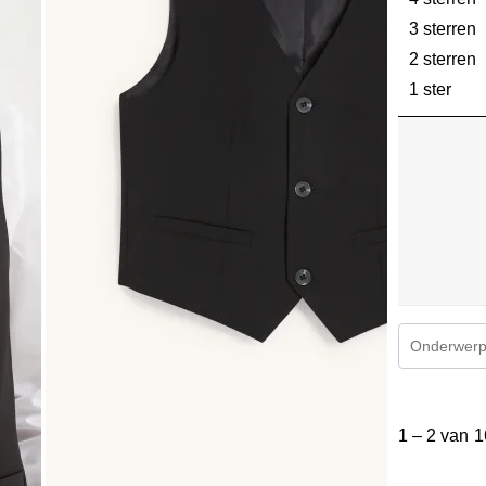
3 sterren
s
2 sterren
s
1 ster
ster
Onderwerpe
1
tot
1
–
2 van 1
2
van