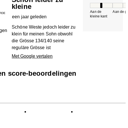
kleine
Pasvorm, 2 van 5, 
Aan de
Aan de gr
RDE
een jaar geleden
kleine kant
k
Schöne Weste jedoch leider zu
ngen
klein für meinen Sohn obwohl
die Grösse 134/140 seine
reguläre Grösse ist
Met Google vertalen
een score-beoordelingen