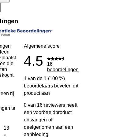
lingen
ingen
Algemene score
leen
4.5
plaatst
ten die
16
ten
beoordelingen
ekocht.
1 van de 1 (100 %)
beoordelaars bevelen dit
product aan
een rij
0 van 16 reviewers heeft
ngen te
een voorbeeldproduct
ontvangen of
deelgenomen aan een
terren
13
aanbieding
13 beoordelingen met 5 sterren.
terren
0