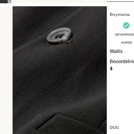
16
Beoordelinge
Boymama
GEVERIFIEE
KOPER
Wallis
Beoordeli
4
DUG