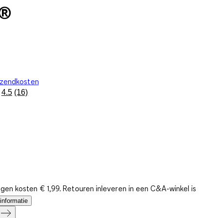
A®
rzendkosten
4.5
(16)
Lees
16
beoordelingen.
Dezelfde
paginalink.
gen kosten € 1,99. Retouren inleveren in een C&A-winkel is
informatie