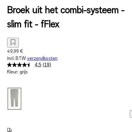
Broek uit het combi-systeem -
slim fit - fFlex
49,99 €
incl. BTW
verzendkosten
4.5
(19)
Lees
Kleur
:
grijs
19
beoordelingen.
Dezelfde
paginalink.