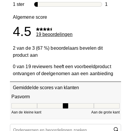
0 beoordelin
1 ster
sterren
1
1 beoordelin
Algemene score
4.5
19 beoordelingen
2 van de 3 (67 %) beoordelaars bevelen dit
product aan
0 van 19 reviewers heeft een voorbeeldproduct
ontvangen of deelgenomen aan een aanbieding
Gemiddelde scores van klanten
Pasvorm
Pasvorm, 3 van 5, waarbij 1 gelijk is aan Aan de kleine ka
Aan de kleine kant
Aan de grote kant
Onderwerpen en beoordelingen zoeken per regio