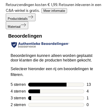
Retourzendingen kosten € 1,99. Retouren inleveren in een
C&A-winkel is gratis.
Meer informatie
Productdetails
Materiaal
Beoordelingen
Beoordelingen kunnen alleen worden geplaatst
door klanten die de producten hebben gekocht.
Selecteer hieronder een rij om beoordelingen te
filteren.
5 sterren
sterren
13
13 beoordeli
4 sterren
sterren
4
4 beoordelin
3 sterren
sterren
1
1 beoordelin
2 sterren
sterren
0