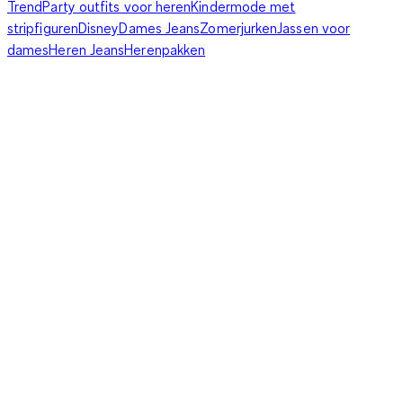
Trend
Party outfits voor heren
Kindermode met
stripfiguren
Disney
Dames Jeans
Zomerjurken
Jassen voor
dames
Heren Jeans
Herenpakken