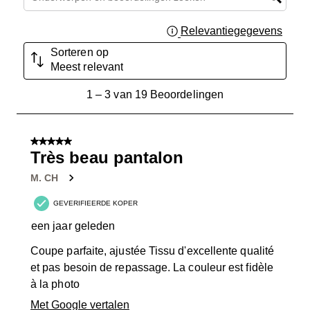
Relevantiegegevens
Geef 
Sorteren op
Meest relevant
1
1
–
3 van 19
Beoordelingen
tot
3
van
5 van 5 sterren.
19
Très beau pantalon
Beoordelingen.
M. CH
GEVERIFIEERDE KOPER
een jaar geleden
Coupe parfaite, ajustée Tissu d'excellente qualité
et pas besoin de repassage. La couleur est fidèle
à la photo
Met Google vertalen