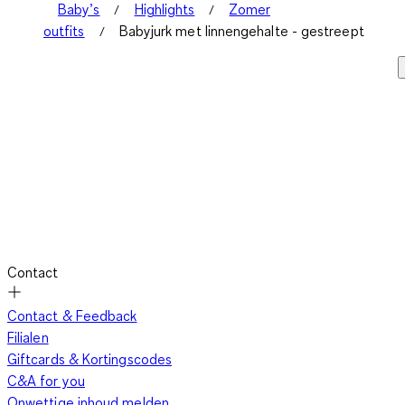
Baby’s
Highlights
Zomer
outfits
Babyjurk met linnengehalte - gestreept
Contact
Contact & Feedback
Filialen
Giftcards & Kortingscodes
C&A for you
Onwettige inhoud melden