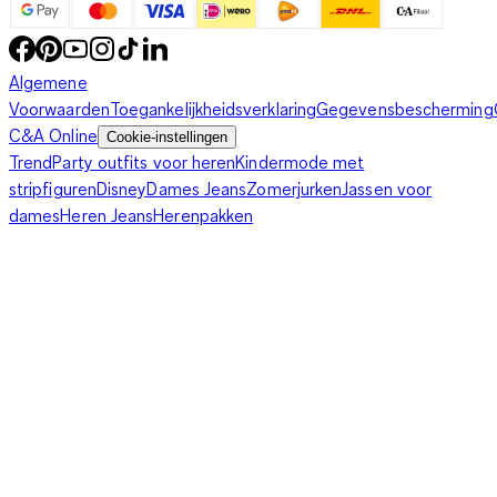
Algemene
Voorwaarden
Toegankelijkheidsverklaring
Gegevensbescherming
C&A Online
Cookie-instellingen
Trend
Party outfits voor heren
Kindermode met
stripfiguren
Disney
Dames Jeans
Zomerjurken
Jassen voor
dames
Heren Jeans
Herenpakken