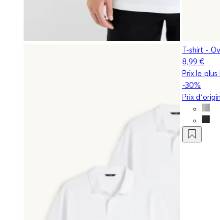
T-shirt - O
8,99 €
Prix le plu
-30%
Prix d‘orig