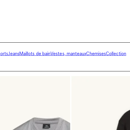
horts
Jeans
Maillots de bain
Vestes, manteaux
Chemises
Collection