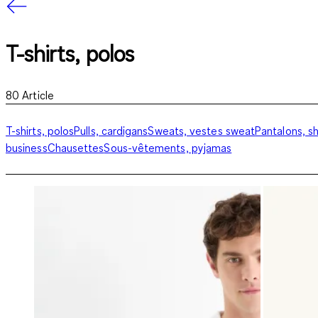
T-shirts, polos
80
Article
T-shirts, polos
Pulls, cardigans
Sweats, vestes sweat
Pantalons, s
business
Chausettes
Sous-vêtements, pyjamas