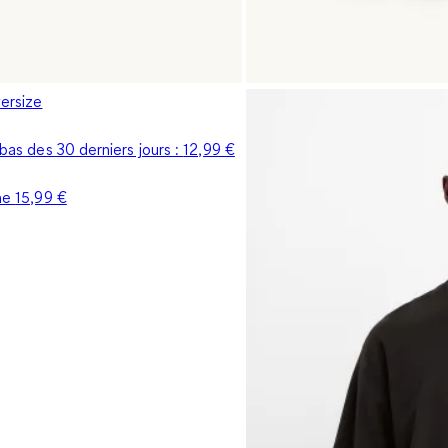
versize
s bas des 30 derniers jours :
12,99 €
ine
15,99 €