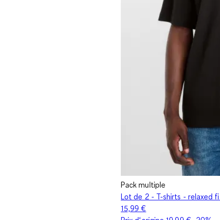
Pack multiple
Lot de 2 - T-shirts - relaxed fi
15,99 €
Prix d‘origine
19,99 €
-20%