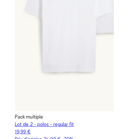
Pack multiple
Lot de 2 - polos - regular fit
19,99 €
Prix d‘origine
24,99 €
-20%