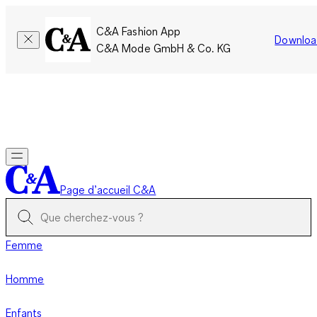
C&A Fashion App
Downloa
C&A Mode GmbH & Co. KG
Seulement pour une courte durée : Les membres cumulent le
double de points!
Se connecter
Page d’accueil C&A
Femme
Homme
Enfants