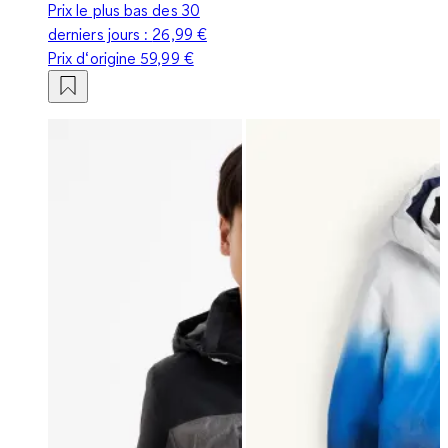
Prix le plus bas des 30
derniers jours :
26,99 €
Prix d‘origine
59,99 €