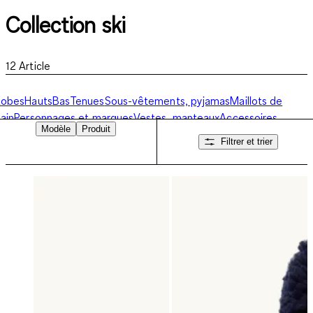
Collection ski
12
Article
Robes
Hauts
Bas
Tenues
Sous-vêtements, pyjamas
Maillots de
ain
Personnages et marques
Vestes, manteaux
Accessoires,
Modèle
Produit
haussettes, chaussures
Collection ski
Filtrer et trier