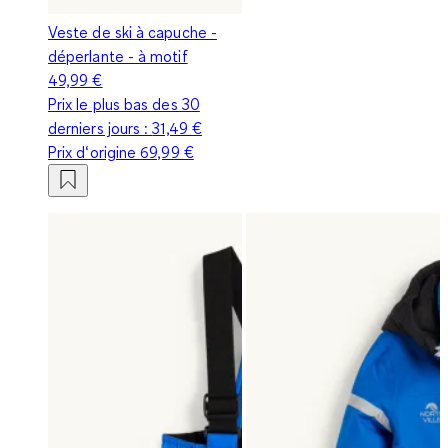
Veste de ski à capuche -
déperlante - à motif
49,99 €
Prix le plus bas des 30
derniers jours :
31,49 €
Prix d‘origine
69,99 €