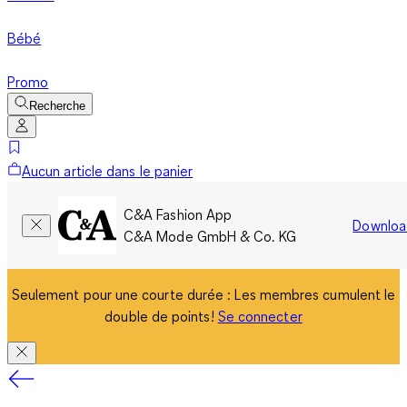
Bébé
Promo
Recherche
Aucun article dans le panier
C&A Fashion App
Downloa
C&A Mode GmbH & Co. KG
Seulement pour une courte durée : Les membres cumulent le
double de points!
Se connecter