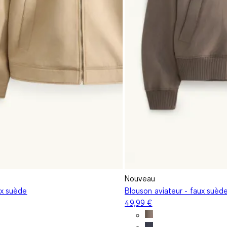
Nouveau
ux suède
Blouson aviateur - faux suèd
49,99 €