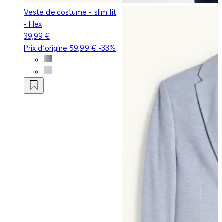
Veste de costume - slim fit
- Flex
39,99 €
Prix d‘origine
59,99 €
-33%