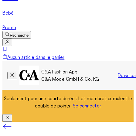
Bébé
Promo
Recherche
Aucun article dans le panier
C&A Fashion App
Downloa
C&A Mode GmbH & Co. KG
Seulement pour une courte durée : Les membres cumulent le
double de points!
Se connecter