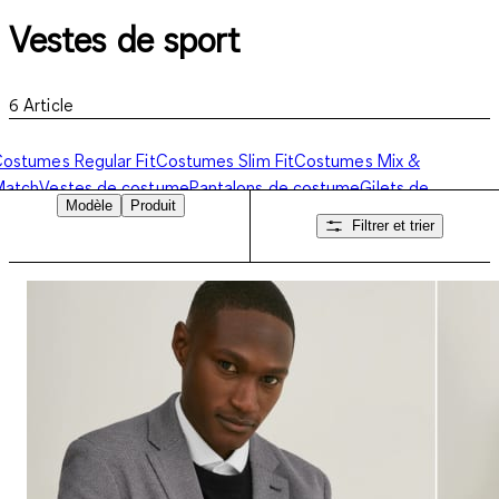
Vestes de sport
6
Article
ostumes Regular Fit
Costumes Slim Fit
Costumes Mix &
Match
Vestes de costume
Pantalons de costume
Gilets de
Modèle
Produit
costume
Costumes complets
Chemises business
Vestes de sport
Filtrer et trier