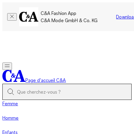
C&A Fashion App
Downloa
C&A Mode GmbH & Co. KG
Seulement pour une courte durée : Les membres cumulent le
double de points!
Se connecter
Page d’accueil C&A
Femme
Homme
Enfants