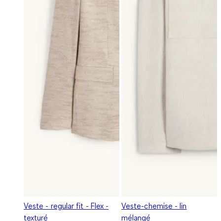
Veste - regular fit - Flex -
Veste-chemise - lin
texturé
mélangé