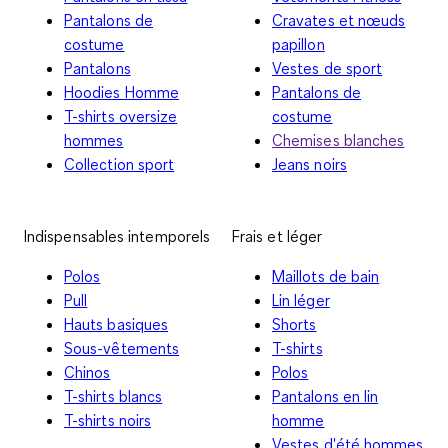
Pantalons de
Cravates et nœuds
costume
papillon
Pantalons
Vestes de sport
Hoodies Homme
Pantalons de
T-shirts oversize
costume
hommes
Chemises blanches
Collection sport
Jeans noirs
Indispensables intemporels
Frais et léger
Polos
Maillots de bain
Pull
Lin léger
Hauts basiques
Shorts
Sous-vêtements
T-shirts
Chinos
Polos
T-shirts blancs
Pantalons en lin
T-shirts noirs
homme
Vestes d'été hommes