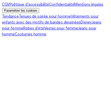
CGV
Politique d’accessibilité
Confidentialité
Mentions légales
Paramétrer les cookies
Tendance
Tenues de soirée pour homme
Vêtements pour
enfants avec des motifs de bandes dessinées
Disney
Jeans
pour femme
Robes d'été
Vestes pour femme
Jeans pour
homme
Costumes homme