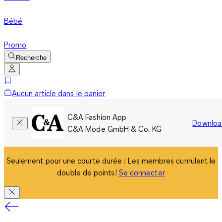
Bébé
Promo
Recherche
Aucun article dans le panier
C&A Fashion App
Downloa
C&A Mode GmbH & Co. KG
Seulement pour une courte durée : Les membres cumulent le
double de points!
Se connecter