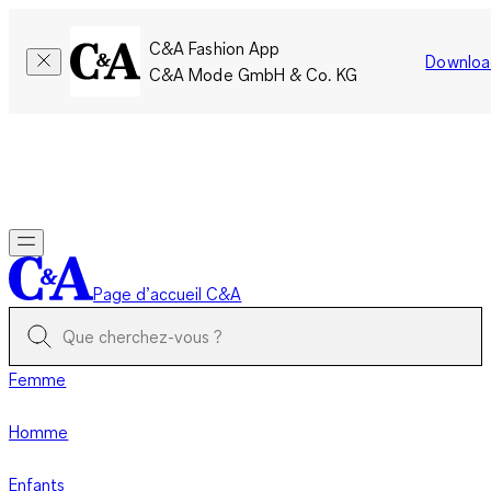
C&A Fashion App
Downloa
C&A Mode GmbH & Co. KG
Seulement pour une courte durée : Les membres cumulent le
double de points!
Se connecter
Page d’accueil C&A
Femme
Homme
Enfants