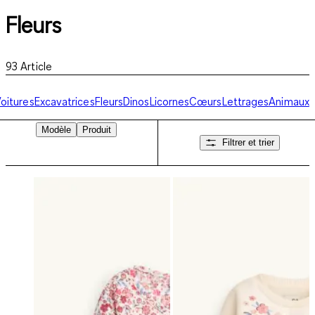
Fleurs
93
Article
oitures
Excavatrices
Fleurs
Dinos
Licornes
Cœurs
Lettrages
Animaux
Modèle
Produit
Filtrer et trier