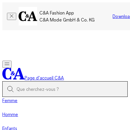
C&A Fashion App
Downloa
C&A Mode GmbH & Co. KG
Seulement pour une courte durée : Les membres cumulent le
double de points!
Se connecter
Page d’accueil C&A
Femme
Homme
Enfants