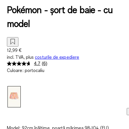
Pokémon - șort de baie - cu
model
12,99 €
incl. TVA, plus
costurile de expediere
4.7
(6)
Citiți
Culoare
:
portocaliu
6
de
recenzii.
Același
link
de
pagină.
Model: 92cm înălțime, poartă mărimea 98-104 (EU)