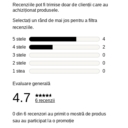
Recenziile pot fi trimise doar de clienții care au
achiziționat produsele.
Selectați un rând de mai jos pentru a filtra
recenziile.
5 stele
stele
4
4 recenzii cu
4 stele
stele
2
2 recenzii cu
3 stele
stele
0
0 recenzii cu
2 stele
stele
0
0 recenzii cu
1 stea
stele
0
0 recenzii cu
Evaluare generală
4.7
6 recenzii
0 din 6 recenzori au primit o mostră de produs
sau au participat la o promoție