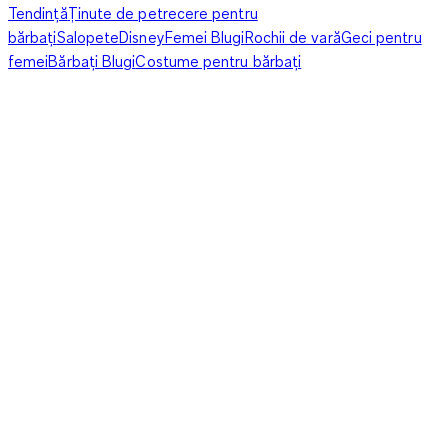
Tendință
Ținute de petrecere pentru
bărbați
Salopete
Disney
Femei Blugi
Rochii de vară
Geci pentru
femei
Bărbați Blugi
Costume pentru bărbați