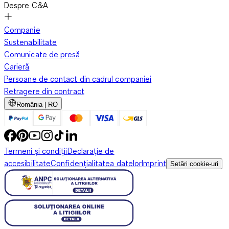
Despre C&A
Companie
Sustenabilitate
Comunicate de presă
Carieră
Persoane de contact din cadrul companiei
Retragere din contract
România | RO
Termeni și condiții
Declarație de
accesibilitate
Confidențialitatea datelor
Imprint
Setări cookie-uri