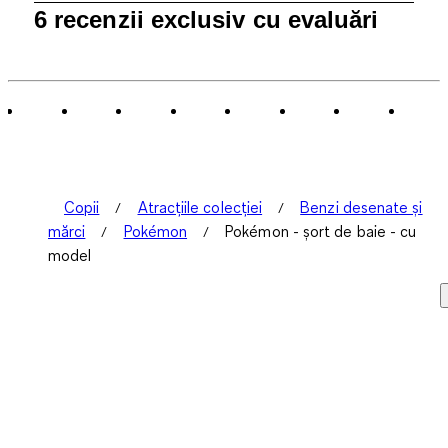
1
6 recenzii exclusiv cu evaluări
până
la
0
din
6
Recenzii.
Copii
Atracțiile colecției
Benzi desenate și
mărci
Pokémon
Pokémon - șort de baie - cu
model