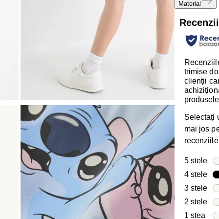
Material
Recenzi
Recenziile
trimise do
clienții c
achizițion
produsele
Selectați
mai jos pen
recenziile
5 stele
ste
4 stele
ste
3 stele
ste
2 stele
ste
1 stea
stel