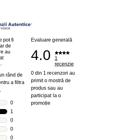
i
 pot fi
Evaluare generală
ar de
4.0
are au
at
1
.
recenzie
0 din 1 recenzori au
 un rând de
primit o mostră de
tru a filtra
produs sau au
.
participat la o
le
0
promoție
0 recenzii cu 5 stele.
le
1
1 recenzie cu 4 stele.
le
0
0 recenzii cu 3 stele.
le
0
0 recenzii cu 2 stele.
e
0