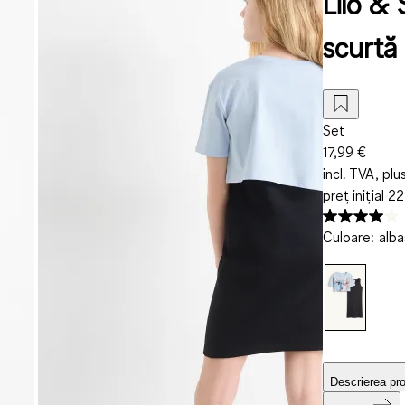
Lilo & 
scurtă 
Set
17,99 €
incl. TVA, plu
preț inițial
22
Culoare
:
alba
Descrierea pr