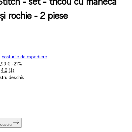
Stitch - set - tricou cu mânecă
și rochie - 2 piese
s
costurile de expediere
,99 €
-21%
4.0
(1)
Citiți
stru deschis
1
recenzie.
Același
link
de
pagină.
odusului