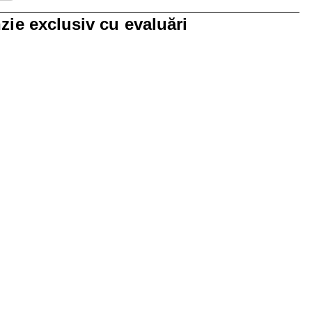
0 recenzii cu 1 stea.
zie exclusiv cu evaluări