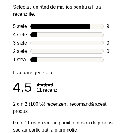
Selectați un rând de mai jos pentru a filtra
recenziile.
5 stele
stele
9
9 recenzii cu
4 stele
stele
1
1 recenzie c
3 stele
stele
0
0 recenzii cu
2 stele
stele
0
0 recenzii cu
1 stea
stele
1
1 recenzie c
Evaluare generală
4.5
11 recenzii
2 din 2 (100 %) recenzenți recomandă acest
produs.
0 din 11 recenzori au primit o mostră de produs
sau au participat la o promoție