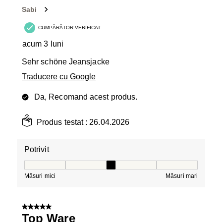
Recenzii.
Sabi
CUMPĂRĂTOR VERIFICAT
acum 3 luni
Sehr schöne Jeansjacke
Traducere cu Google
Da, Recomand acest produs.
Produs testat :
26.04.2026
Potrivit
Potrivit, 3 din 5, unde 1 este egal cu Măsuri mici și 5 es
Măsuri mici
Măsuri mari
5 din 5 stele.
Top Ware