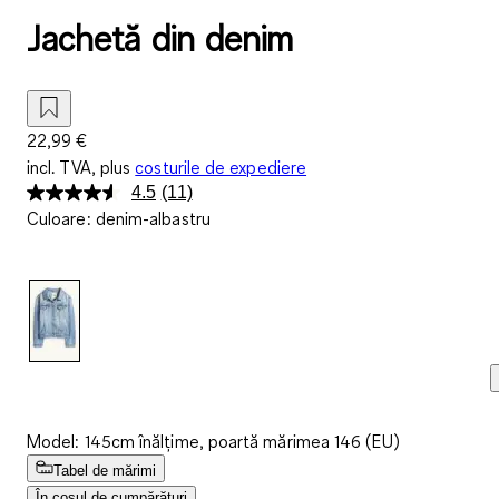
Jachetă din denim
22,99 €
incl. TVA, plus
costurile de expediere
4.5
(11)
Citiți
Culoare
:
denim-albastru
11
de
recenzii.
Același
link
de
pagină.
Model: 145cm înălțime, poartă mărimea 146 (EU)
Tabel de mărimi
În coșul de cumpărături