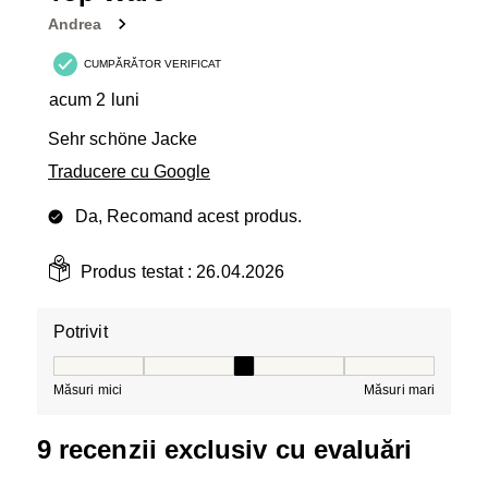
Andrea
CUMPĂRĂTOR VERIFICAT
acum 2 luni
Sehr schöne Jacke
Traducere cu Google
Da, Recomand acest produs.
Produs testat :
26.04.2026
Potrivit
Potrivit, 3 din 5, unde 1 este egal cu Măsuri mici și 5 es
Măsuri mici
Măsuri mari
9 recenzii exclusiv cu evaluări