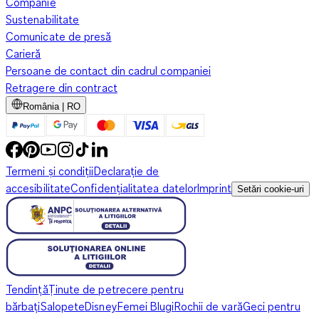
Companie
Sustenabilitate
Comunicate de presă
Carieră
Persoane de contact din cadrul companiei
Retragere din contract
România | RO
Termeni și condiții
Declarație de
accesibilitate
Confidențialitatea datelor
Imprint
Setări cookie-uri
Tendință
Ținute de petrecere pentru
bărbați
Salopete
Disney
Femei Blugi
Rochii de vară
Geci pentru