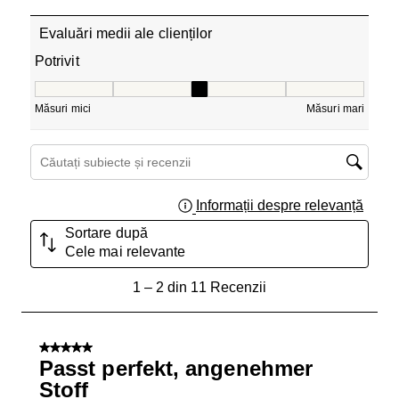
Evaluări medii ale clienților
Potrivit
Potrivit, 3 din 5, unde 1 este egal cu Măsuri mici și 5 est
Măsuri mici
Măsuri mari
Căutați subiecte și recenzii căutați regiunea
Informații despre relevanță
Afișar
Sortare după
Cele mai relevante
1
1
–
2 din 11
Recenzii
până
la
2
5 din 5 stele.
din
Passt perfekt, angenehmer
11
Stoff