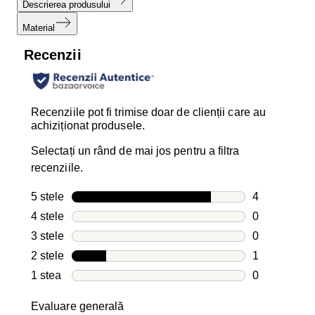
Descrierea produsului
Material
Recenzii
Recenziile pot fi trimise doar de clienții care au
achiziționat produsele.
Selectați un rând de mai jos pentru a filtra
recenziile.
5 stele
stele
4
4 recenzii cu
4 stele
stele
0
0 recenzii cu
3 stele
stele
0
0 recenzii cu
2 stele
stele
1
1 recenzie c
1 stea
stele
0
0 recenzii cu
Evaluare generală