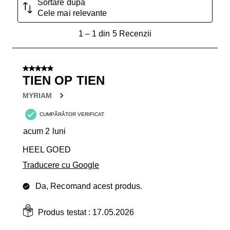
Sortare după
Cele mai relevante
1
1
–
1 din 5
Recenzii
până
la
1
5 din 5 stele.
din
TIEN OP TIEN
5
MYRIAM
Recenzii.
CUMPĂRĂTOR VERIFICAT
acum 2 luni
HEEL GOED
Traducere cu Google
Da, Recomand acest produs.
Produs testat :
17.05.2026