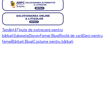
Tendință
Ținute de petrecere pentru
bărbați
Salopete
Disney
Femei Blugi
Rochii de vară
Geci pentru
femei
Bărbați Blugi
Costume pentru bărbați