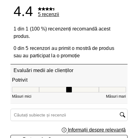
4.4
5 recenzii
1 din 1 (100 %) recenzenți recomandă acest
produs.
0 din 5 recenzori au primit o mostră de produs
sau au participat la o promoție
Evaluări medii ale clienților
Potrivit
Potrivit, 3 din 5, unde 1 este egal cu Măsuri mici și 5 est
Măsuri mici
Măsuri mari
Căutați subiecte și recenzii căutați regiunea
Informații despre relevanță
Afișar