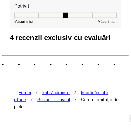
Potrivit
Potrivit, 3 din 5, unde 1 este egal cu Măsuri mici și 5 es
Măsuri mici
Măsuri mari
4 recenzii exclusiv cu evaluări
Femei
Îmbrăcăminte
Îmbrăcăminte
office
Business-Casual
Curea - imitație de
piele