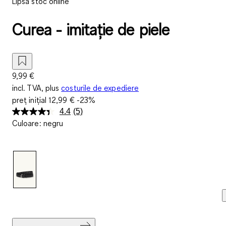
Lipsă stoc online
Curea - imitație de piele
9,99 €
incl. TVA, plus
costurile de expediere
preț inițial
12,99 €
-23%
4.4
(5)
Citiți
Culoare
:
negru
5
de
recenzii.
Același
link
de
pagină.