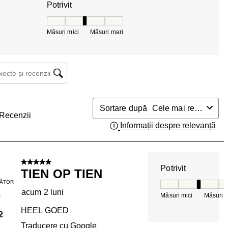
Potrivit
Potrivit, 3 din 5, unde 1 este egal cu Măsuri mici 
Măsuri mici
Măsuri mari
ecte și recenzii căutați regiunea
Sortare după
Cele mai relevante
Recenzii
Informații despre relevanță
Afi
5 din 5 stele.
Potrivit
TIEN OP TIEN
ĂTOR
Potrivit, 3 din 5, 
acum 2 luni
Măsuri mici
Măsuri m
T
HEEL GOED
2
Traducere cu Google