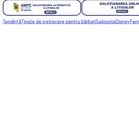
Tendință
Ținute de petrecere pentru bărbați
Salopete
Disney
Feme