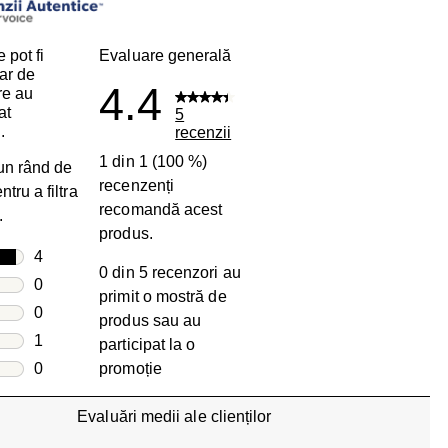
 pot fi
Evaluare generală
ar de
4.4
are au
at
5
.
recenzii
1 din 1 (100 %)
 un rând de
recenzenți
tru a filtra
recomandă acest
.
produs.
le
4
0 din 5 recenzori au
4 recenzii cu 5 stele.
le
0
primit o mostră de
0 recenzii cu 4 stele.
le
0
produs sau au
0 recenzii cu 3 stele.
le
1
participat la o
1 recenzie cu 2 stele.
e
0
promoție
0 recenzii cu 1 stea.
Evaluări medii ale clienților