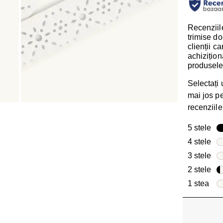
Recenziile
trimise do
clienții c
achizițion
produsele
Selectați
mai jos pen
recenziile
5 stele
ste
4 stele
ste
3 stele
ste
2 stele
ste
1 stea
stel