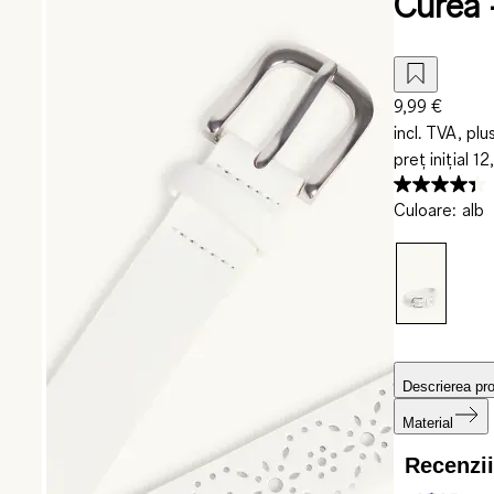
Curea -
9,99 €
incl. TVA, plu
preț inițial
12
Culoare
:
alb
Descrierea pr
Material
Recenzi