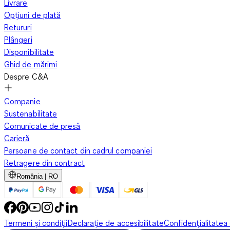
Livrare
Opțiuni de plată
Retururi
Plângeri
Disponibilitate
Ghid de mărimi
Despre C&A
Companie
Sustenabilitate
Comunicate de presă
Carieră
Persoane de contact din cadrul companiei
Retragere din contract
România | RO
Termeni și condiții
Declarație de accesibilitate
Confidențialitatea