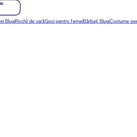
i Blugi
Rochii de vară
Geci pentru femei
Bărbați Blugi
Costume pen