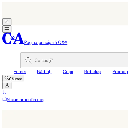
Pagina principală C&A
Femei
Bărbați
Copii
Bebeluși
Promoți
Căutare
Niciun articol în coș