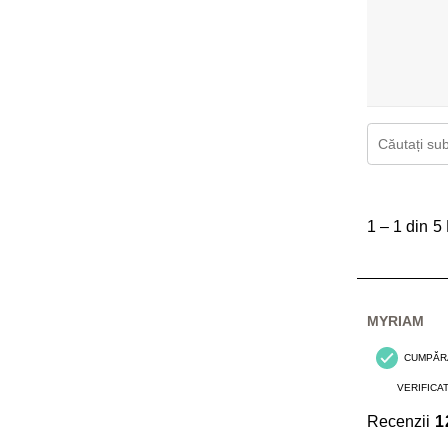
Căutați subi
1
până
1
–
1 din 5
la
1
din
5
MYRIAM
Recenzii.
CUMPĂR
VERIFICA
Recenzii
1