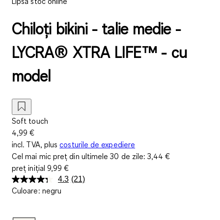
Lipsă stoc online
Chiloți bikini - talie medie -
LYCRA® XTRA LIFE™ - cu
model
Soft touch
4,99 €
incl. TVA, plus
costurile de expediere
Cel mai mic preț din ultimele 30 de zile:
3,44 €
preț inițial
9,99 €
4.3
(21)
Citiți
Culoare
:
negru
21
de
recenzii.
Același