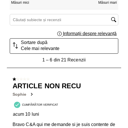
Măsuri mici
Măsuri mari
Căutați subiecte și recenzii căutați regiunea
Informații despre relevanță
Afișar
Sortare după
Cele mai relevante
1
1
–
6 din 21
Recenzii
până
la
6
1 din 5 stele.
din
ARTICLE NON RECU
21
Sophie
Recenzii.
CUMPĂRĂTOR VERIFICAT
acum 10 luni
Bravo C&A qui me demande si je suis contente de