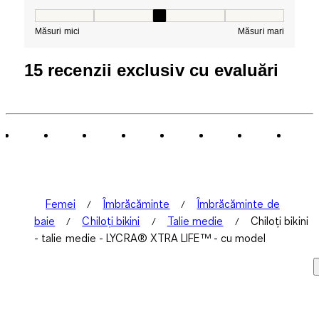
Potrivit, 3 din 5, unde 1 este egal cu Măsuri mici și 5 es
Măsuri mici
Măsuri mari
15 recenzii exclusiv cu evaluări
Femei
Îmbrăcăminte
Îmbrăcăminte de
baie
Chiloți bikini
Talie medie
Chiloți bikini
- talie medie - LYCRA® XTRA LIFE™ - cu model