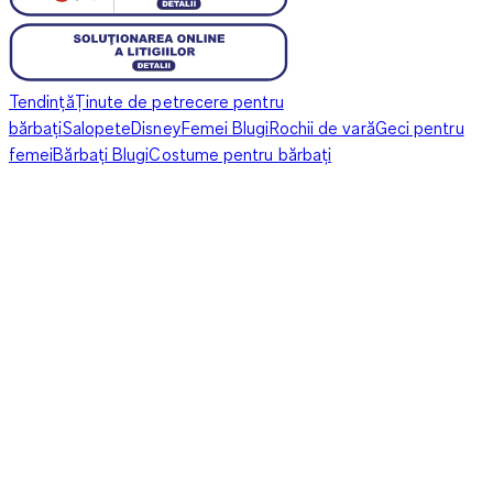
Tendință
Ținute de petrecere pentru
bărbați
Salopete
Disney
Femei Blugi
Rochii de vară
Geci pentru
femei
Bărbați Blugi
Costume pentru bărbați