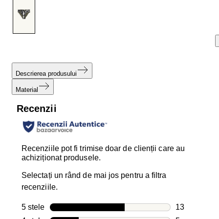
link
de
pagină.
Descrierea produsului
Material
Recenzii
Recenziile pot fi trimise doar de clienții care au
achiziționat produsele.
Selectați un rând de mai jos pentru a filtra
recenziile.
5 stele
stele
13
13 recenzii c