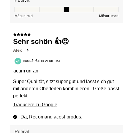
Potrivit
Potrivit, 3 din 5, unde 1 este egal cu Măsuri mici și 5 es
Măsuri mici
Măsuri mari
5 din 5 stele.
Sehr schön 👍😍
Alex
CUMPĂRĂTOR VERIFICAT
acum un an
Super Qualität, sitzt super gut und lässt sich gut
mit anderen Oberteilen kombinieren.. Größe passt
perfekt
Traducere cu Google
Da, Recomand acest produs.
Potrivit