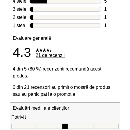
4 stele
stele
5
5 recenzii cu
3 stele
stele
1
1 recenzie c
2 stele
stele
1
1 recenzie c
1 stea
stele
1
1 recenzie c
Evaluare generală
4.3
21 de recenzii
4 din 5 (80 %) recenzenți recomandă acest
produs.
0 din 21 recenzori au primit o mostră de produs
sau au participat la o promoție
Evaluări medii ale clienților
Potrivit
Potrivit, 3 din 5, unde 1 este egal cu Măsuri mici și 5 est