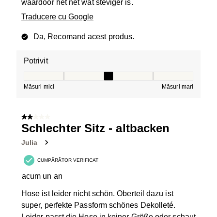
waardoor het net wat steviger is.
Traducere cu Google
Da, Recomand acest produs.
Potrivit
Potrivit, 3 din 5, unde 1 este egal cu Măsuri mici și 5 es
Măsuri mici
Măsuri mari
2 din 5 stele.
Schlechter Sitz - altbacken
Julia
CUMPĂRĂTOR VERIFICAT
acum un an
Hose ist leider nicht schön. Oberteil dazu ist
super, perfekte Passform schönes Dekolleté.
Leider passt die Hose in keiner Größe oder schaut