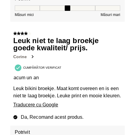
Potrivit, 3 din 5, unde 1 este egal cu Măsuri mici și 5 es
Măsuri mici
Măsuri mari
4 din 5 stele.
Leuk niet te laag broekje
goede kwaliteit/ prijs.
Corine
CUMPĂRĂTOR VERIFICAT
acum un an
Leuk bikini broekje. Maat komt overeen en is een
niet te laag broekje. Leuke print en mooie kleuren.
Traducere cu Google
Da, Recomand acest produs.
Potrivit