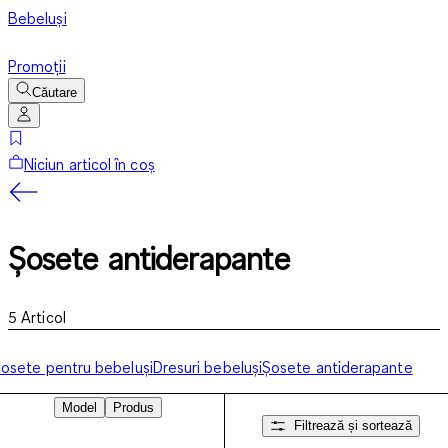
Bebeluși
Promoții
Căutare
Niciun articol în coș
Șosete antiderapante
5
Articol
osete pentru bebeluși
Dresuri bebeluși
Șosete antiderapante
Model
Produs
Filtrează și sortează