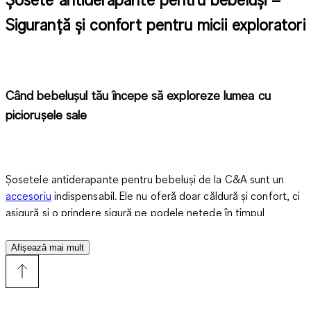
Siguranță și confort pentru micii exploratori
Când bebelușul tău începe să exploreze lumea cu
piciorușele sale
Șosetele antiderapante pentru bebeluși de la C&A sunt un
accesoriu
indispensabil. Ele nu oferă doar căldură și confort, ci
asigură și o prindere sigură pe podele netede în timpul
mersului sau al târâtului. Cu talpa antiderapantă, alunecările și
căzăturile rămân în trecut. Poți privi liniștit cum micuțul tău
Afișează mai mult
explorator face primii pași.