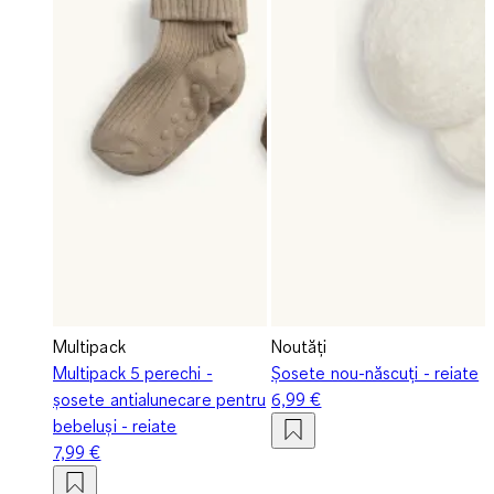
Multipack
Noutăți
Multipack 5 perechi -
Șosete nou-născuți - reiate
șosete antialunecare pentru
6,99 €
bebeluși - reiate
7,99 €