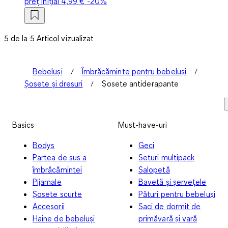
preț inițial
4,99 €
-20%
5 de la 5 Articol vizualizat
Bebeluși
Îmbrăcăminte pentru bebeluși
Șosete și dresuri
Șosete antiderapante
Basics
Must-have-uri
Bodys
Geci
Partea de sus a
Seturi multipack
îmbrăcămintei
Salopetă
Pijamale
Bavetă și șervețele
Șosete scurte
Pături pentru bebeluși
Accesorii
Saci de dormit de
Haine de bebeluși
primăvară și vară