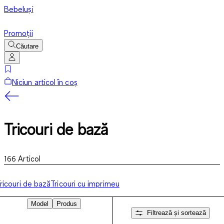
Bebeluși
Promoții
Căutare
Niciun articol în coș
Tricouri de bază
166
Articol
ricouri de bază
Tricouri cu imprimeu
Model
Produs
Filtrează și sortează