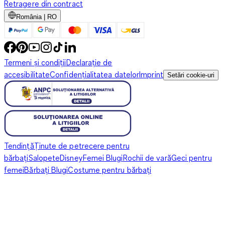
Retragere din contract
România | RO
Termeni și condiții
Declarație de
accesibilitate
Confidențialitatea datelor
Imprint
Setări cookie-uri
Tendință
Ținute de petrecere pentru
bărbați
Salopete
Disney
Femei Blugi
Rochii de vară
Geci pentru
femei
Bărbați Blugi
Costume pentru bărbați