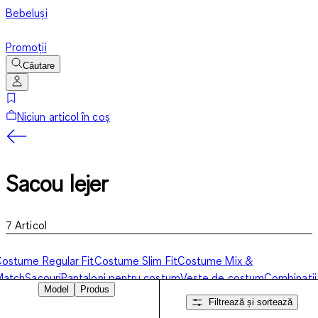
Bebeluși
Promoții
Căutare
Niciun articol în coș
Sacou lejer
7
Articol
ostume Regular Fit
Costume Slim Fit
Costume Mix &
Match
Sacouri
Pantaloni pentru costum
Veste de costum
Combinații
Model
Produs
costume
Cămăși office
Sacou lejer
Filtrează și sortează