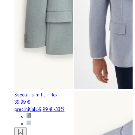
Sacou - slim fit - Flex
39,99 €
preț inițial
59,99 €
-33%