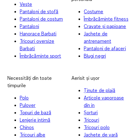
Veste
Pantaloni de stofă
Costume
Pantaloni de costum
Îmbrăcăminte fitness
Pantaloni
Cravate și papioane
Hanorace Barbati
Jachete de
Tricouri oversize
antrenament
Barbati
Pantaloni de afaceri
Îmbrăcăminte sport
Blugi negri
Necessități din toate
Aerisit și ușor
timpurile
Ținute de plajă
Polo
Articole vaporoase
Pulover
din in
Topuri de bază
Șorturi
Lenjerie intimă
Tricouri
Chinos
Tricouri polo
Tricouri albe
Jachete de vară