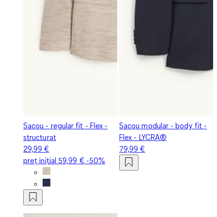
Sacou - regular fit - Flex -
Sacou modular - body fit -
structurat
Flex - LYCRA®
29,99 €
79,99 €
preț inițial
59,99 €
-50%