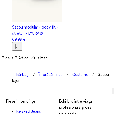
Sacou modular - body fit -
stretch - LYCRA®
69,99 €
7 de la 7 Articol vizualizat
Bărbați
Îmbrăcăminte
Costume
Sacou
lejer
Piese în tendințe
Echilibru între viața
profesională și cea
Relaxed Jeans
personală