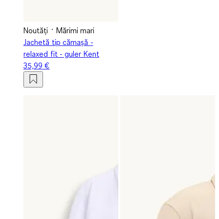
Noutăți
Mărimi mari
Jachetă tip cămașă -
relaxed fit - guler Kent
35,99 €