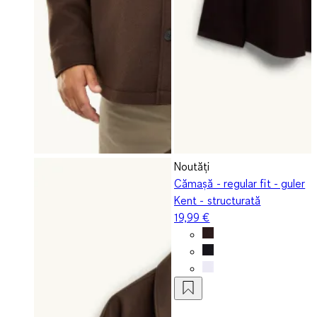
Noutăți
Cămașă - regular fit - guler
Kent - structurată
19,99 €