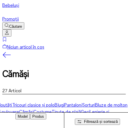
Bebeluși
Promoții
Căutare
Niciun articol în coș
Cămăși
27
Articol
outăți
Tricouri clasice și polo
Blugi
Pantaloni
Șorturi
Bluze de molton
i pulovere
Cămăși
Costume
Ținute de plajă
Geci
Lenjerie și
Model
Produs
ijamale
Accesorii și pantofi
Piese Basics
Filtrează și sortează