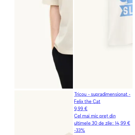
Tricou - supradimensionat -
Felix the Cat
9,99 €
Cel mai mic preț din
ultimele 30 de zile:
14,99 €
-33%