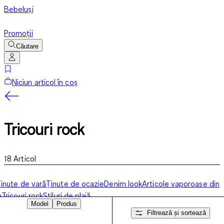
Bebeluși
Promoții
Căutare
Niciun articol în coș
Tricouri rock
18
Articol
inute de vară
Ținute de ocazie
Denim look
Articole vaporoase din
n
Tricouri rock
Stiluri de plajă
Model
Produs
Filtrează și sortează