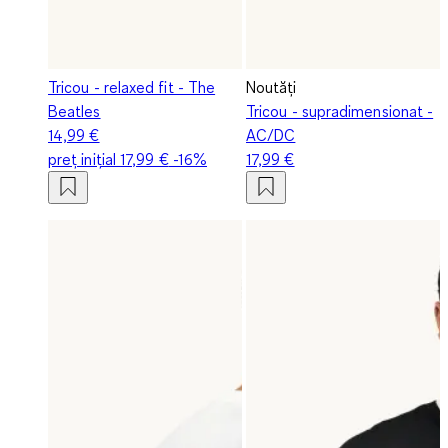
Tricou - relaxed fit - The
Noutăți
Beatles
Tricou - supradimensionat -
14,99 €
AC/DC
preț inițial
17,99 €
-16%
17,99 €