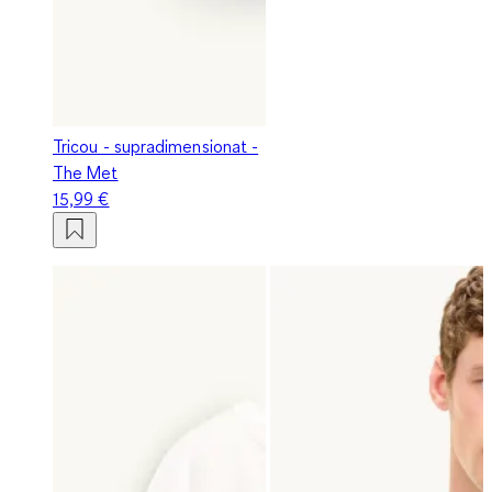
Tricou - supradimensionat -
The Met
15,99 €