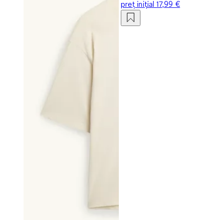
preț inițial
17,99 €