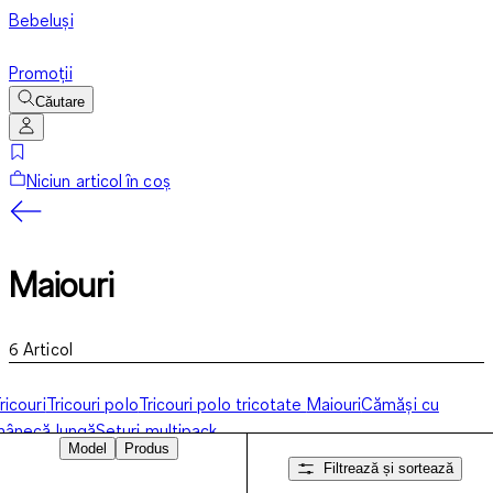
Bebeluși
Promoții
Căutare
Niciun articol în coș
Maiouri
6
Articol
ricouri
Tricouri polo
Tricouri polo tricotate
Maiouri
Cămăși cu
ânecă lungă
Seturi multipack
Model
Produs
Filtrează și sortează