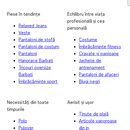
Piese în tendințe
Echilibru între viața
profesională și cea
Relaxed Jeans
personală
Veste
Pantaloni de stofă
Costume
Pantaloni de costum
Îmbrăcăminte fitness
Pantaloni
Cravate și papioane
Hanorace Barbati
Jachete de
Tricouri oversize
antrenament
Barbati
Pantaloni de afaceri
Îmbrăcăminte sport
Blugi negri
Necessități din toate
Aerisit și ușor
timpurile
Ținute de plajă
Polo
Articole vaporoase
Pulover
din in