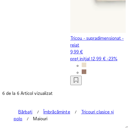
Tricou - supradimensionat -
reiat
9,99 €
preț inițial
12,99 €
-23%
6 de la 6 Articol vizualizat
Bărbați
Îmbrăcăminte
Tricouri clasice și
polo
Maiouri