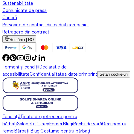
Sustenabilitate
Comunicate de presă
Carieră
Persoane de contact din cadrul companiei
Retragere din contract
România | RO
Termeni și condiții
Declarație de
accesibilitate
Confidențialitatea datelor
Imprint
Setări cookie-uri
Tendință
Ținute de petrecere pentru
bărbați
Salopete
Disney
Femei Blugi
Rochii de vară
Geci pentru
femei
Bărbați Blugi
Costume pentru bărbați