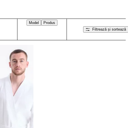
Model
Produs
Filtrează și sortează
Glisați spre dreapta