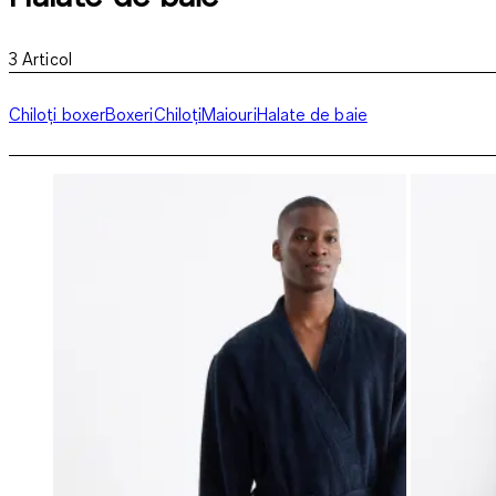
3
Articol
Chiloți boxer
Boxeri
Chiloți
Maiouri
Halate de baie