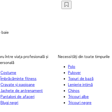
 baie
bru între viața profesională și
Necessități din toate timpurile
ersonală
Polo
Costume
Pulover
Îmbrăcăminte fitness
Topuri de bază
Cravate și papioane
Lenjerie intimă
Jachete de antrenament
Chinos
Pantaloni de afaceri
Tricouri albe
Blugi negri
Tricouri negre