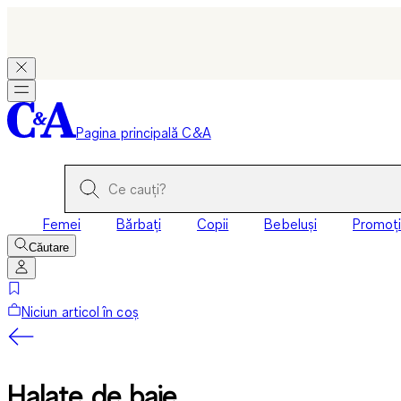
Pagina principală C&A
Femei
Bărbați
Copii
Bebeluși
Promoți
Căutare
Niciun articol în coș
Halate de baie