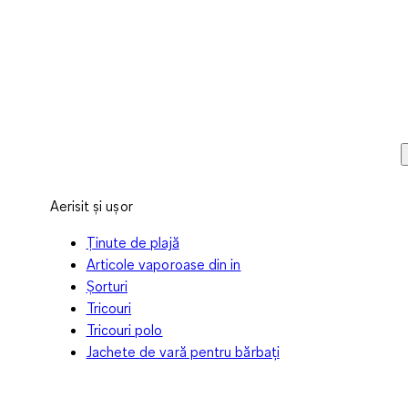
Aerisit și ușor
Ținute de plajă
Articole vaporoase din in
Șorturi
Tricouri
Tricouri polo
Jachete de vară pentru bărbați