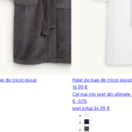
ie din tricot plușat
Halat de baie din tricot plușa
16,99 €
Cel mai mic preț din ultimele
€
-51%
preț inițial
34,99 €