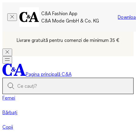
C&A Fashion App
Downloa
C&A Mode GmbH & Co. KG
Livrare gratuită pentru comenzi de minimum 35 €
Pagina principală C&A
Femei
Bărbați
Copii