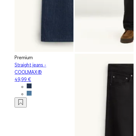
Premium
Straight jeans -
COOLMAX®
49,99 €