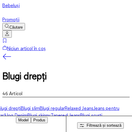
Bebeluși
Promoții
Căutare
Niciun articol în coș
Blugi drepți
46
Articol
lugi drepți
Blugi slim
Blugi regular
Relaxed Jeans
Jeans pentru
ară
Jog Denim
Blugi skinny
Tapered Jeans
Blugi scurți
Model
Produs
Filtrează și sortează