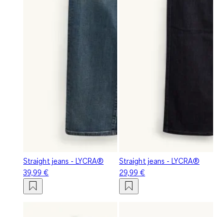
Straight jeans - LYCRA®
Straight jeans - LYCRA®
39,99 €
29,99 €