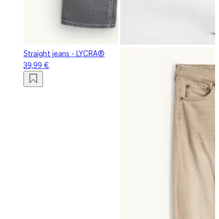
Straight jeans - LYCRA®
39,99 €