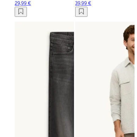
29,99 €
39,99 €