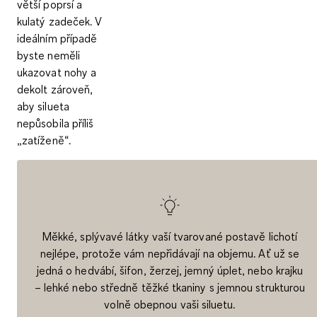
větší poprsí a
kulatý zadeček. V
ideálním případě
byste
neměli
ukazovat nohy a
dekolt zároveň
,
aby silueta
nepůsobila příliš
„zatíženě“.
Měkké, splývavé látky vaší tvarované postavě lichotí
nejlépe, protože vám nepřidávají na objemu. Ať už se
jedná o hedvábí, šifon, žerzej, jemný úplet, nebo krajku
– lehké nebo středně těžké tkaniny s jemnou strukturou
volně obepnou vaši siluetu.