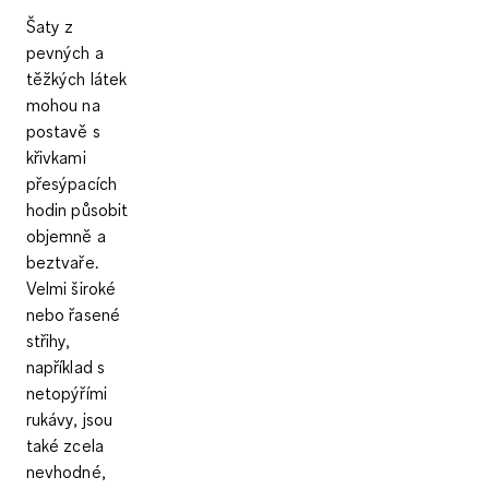
Šaty z
pevných a
těžkých látek
mohou na
postavě s
křivkami
přesýpacích
hodin působit
objemně a
beztvaře.
Velmi široké
nebo řasené
střihy,
například s
netopýřími
rukávy, jsou
také zcela
nevhodné,