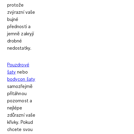
protože
zvýrazní vaše
bujné
přednosti a
jemně zakryjí
drobné
nedostatky.
Pouzdrové
šaty
nebo
bodycon šaty
samozřejmě
přitáhnou
pozornost a
nejlépe
zdůrazní vaše
křivky. Pokud
chcete svou