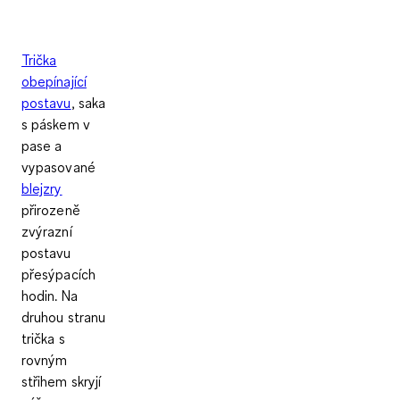
Trička
obepínající
postavu
, saka
s páskem v
pase a
vypasované
blejzry
přirozeně
zvýrazní
postavu
přesýpacích
hodin. Na
druhou stranu
trička s
rovným
střihem skryjí