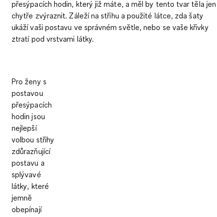
přesýpacích hodin, který již máte, a měl by tento tvar těla jen
chytře zvýraznit. Záleží na střihu a použité látce, zda šaty
ukáží vaši postavu ve správném světle, nebo se vaše křivky
ztratí pod vrstvami látky.
Pro ženy s
postavou
přesýpacích
hodin jsou
nejlepší
volbou
střihy
zdůrazňující
postavu a
splývavé
látky
, které
jemně
obepínají