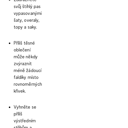
svůj štíhlý pas
vypasovanými
šaty, overaly,
topy a saky.
Příliš těsné
oblečení
může někdy
zvýraznit
méně žádoucí
faldíky místo
rovnoměrných
křivek.
Vyhněte se
příliš
výstředním
střihům a