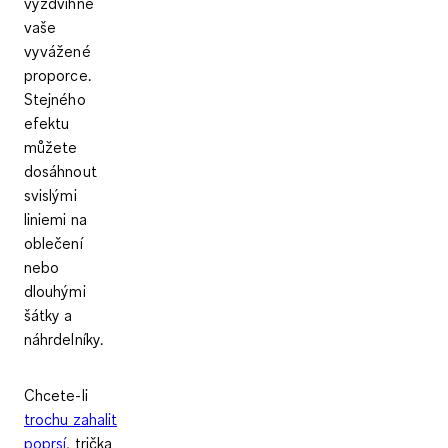
vyzdvihne
vaše
vyvážené
proporce.
Stejného
efektu
můžete
dosáhnout
svislými
liniemi na
oblečení
nebo
dlouhými
šátky a
náhrdelníky.
Chcete-li
trochu zahalit
poprsí
, trička