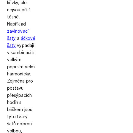
křivky, ale
nejsou příliš
těsné.
Například
zavinovací
šaty
a
áčkové
šaty
vypadají
v kombinaci s
velkým
poprsím velmi
harmonicky.
Zejména pro
postavu
přesýpacích
hodin s
bříškem jsou
tyto tvary
šatů dobrou
volbou,