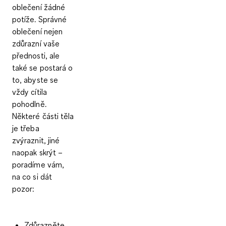
oblečení žádné
potíže. Správné
oblečení nejen
zdůrazní vaše
přednosti, ale
také se postará o
to, abyste se
vždy cítila
pohodlně.
Některé části těla
je třeba
zvýraznit, jiné
naopak skrýt –
poradíme vám,
na co si dát
pozor:
Zdůrazněte