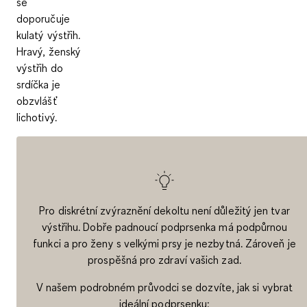
se
doporučuje
kulatý výstřih
.
Hravý, ženský
výstřih do
srdíčka
je
obzvlášť
lichotivý.
Pro diskrétní zvýraznění dekoltu není důležitý jen tvar
výstřihu. Dobře padnoucí podprsenka má podpůrnou
funkci a pro ženy s velkými prsy je nezbytná. Zároveň je
prospěšná pro zdraví vašich zad.
V našem podrobném průvodci se dozvíte, jak si vybrat
ideální podprsenku: