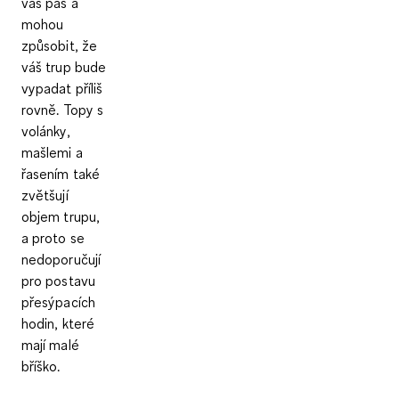
váš pas a
mohou
způsobit, že
váš trup bude
vypadat příliš
rovně. Topy s
volánky,
mašlemi a
řasením také
zvětšují
objem trupu,
a proto se
nedoporučují
pro postavu
přesýpacích
hodin, které
mají malé
bříško.