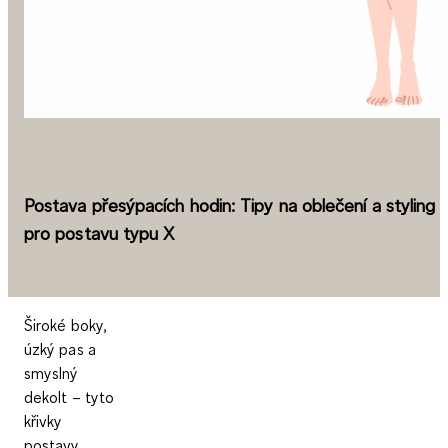
Postava přesýpacích hodin: Tipy na oblečení a styling
pro postavu typu X
Široké boky,
úzký pas a
smyslný
dekolt – tyto
křivky
postavy