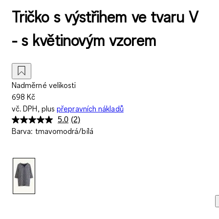
Tričko s výstřihem ve tvaru V
- s květinovým vzorem
Nadměrné velikosti
698 Kč
vč. DPH, plus
přepravních nákladů
5.0
(2)
Přečtěte
Barva
:
tmavomodrá/bílá
si
2
recenzí.
Stejný
odkaz
na
stránku.