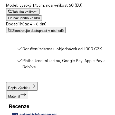
Model: vysoký 175cm, nosí velikost 50 (EU)
Tabulka velikostí
Do nákupního košíku
Dodací lhůta: 4 - 6 dnů
Zkontrolujte dostupnost v obchodě
Doručení zdarma u objednávek od 1000 CZK
Platba kreditní kartou, Google Pay, Apple Pay a
Dobírka.
Popis výrobku
Materiál
Recenze