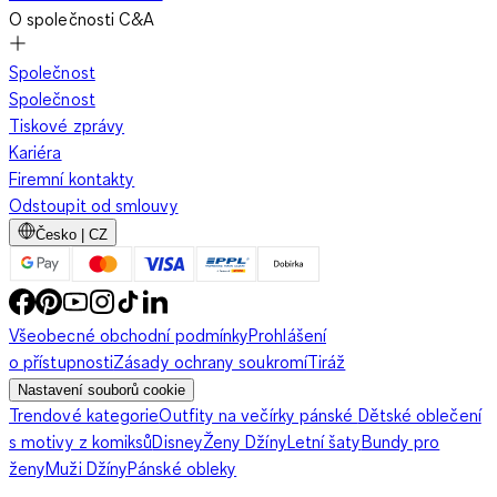
O společnosti C&A
Společnost
Společnost
Tiskové zprávy
Kariéra
Firemní kontakty
Odstoupit od smlouvy
Česko | CZ
Všeobecné obchodní podmínky
Prohlášení
o přístupnosti
Zásady ochrany soukromí
Tiráž
Nastavení souborů cookie
Trendové kategorie
Outfity na večírky pánské
Dětské oblečení
s motivy z komiksů
Disney
Ženy Džíny
Letní šaty
Bundy pro
ženy
Muži Džíny
Pánské obleky