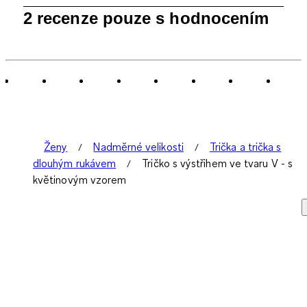
1
2 recenze pouze s hodnocením
až
0
ze
2
Recenze.
Ženy
Nadměrné velikosti
Trička a trička s
dlouhým rukávem
Tričko s výstřihem ve tvaru V - s
květinovým vzorem