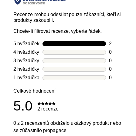
Recenze mohou odesílat pouze zákazníci, kteří si
produkty zakoupili.
Chcete-li filtrovat recenze, vyberte řádek.
5 hvězdiček
hvězdičky
2
Počet recen
4 hvězdičky
hvězdičky
0
Počet recen
3 hvězdičky
hvězdičky
0
Počet recen
2 hvězdičky
hvězdičky
0
Počet recen
1 hvězdička
hvězdičky
0
Počet recen
Celkové hodnocení
5.0
2 recenze
0 z 2 recenzentů obdrželo ukázkový produkt nebo
se zúčastnilo propagace