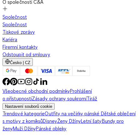
O společnosti C&A
Společnost
Společnost
Tiskové zprávy
Kariéra
Firemní kontakty
Odstoupit od smlouvy
Česko | CZ
Všeobecné obchodní podmínky
Prohlášení
o přístupnosti
Zásady ochrany soukromí
Tiráž
Nastavení souborů cookie
Trendové kategorie
Outfity na večírky pánské
Dětské oblečení
s motivy z komiksů
Disney
Ženy Džíny
Letní šaty
Bundy pro
ženy
Muži Džíny
Pánské obleky