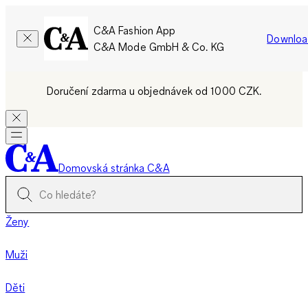
C&A Fashion App
Downloa
C&A Mode GmbH & Co. KG
Doručení zdarma u objednávek od 1000 CZK.
Domovská stránka C&A
Ženy
Muži
Děti