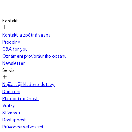
Kontakt
Kontakt a zpětná vazba
Prodejny
C&A for you
Oznámení protiprávního obsahu
Newsletter
Servis
Nejčastěji kladené dotazy
Doručení
Platební možnosti
Vratky
Stížnosti
Dostupnost
Průvodce velikostmi