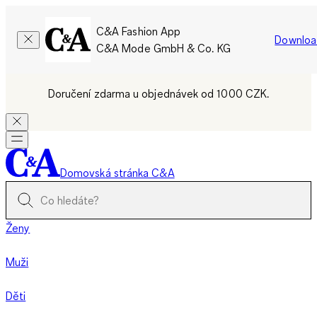
C&A Fashion App
Downloa
C&A Mode GmbH & Co. KG
Doručení zdarma u objednávek od 1000 CZK.
Domovská stránka C&A
Ženy
Muži
Děti