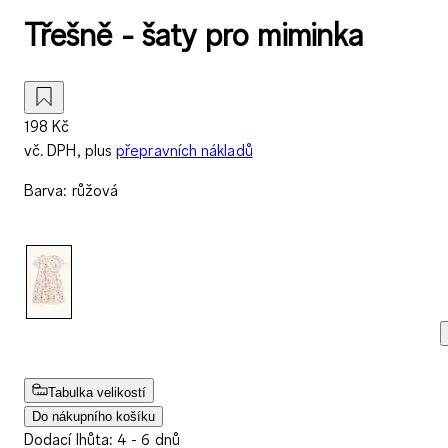
Třešně - šaty pro miminka
198 Kč
vč. DPH, plus
přepravních nákladů
Barva
:
růžová
Tabulka velikostí
Do nákupního košíku
Dodací lhůta: 4 - 6 dnů