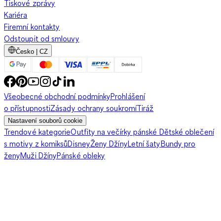
Tiskové zprávy
Kariéra
Firemní kontakty
Odstoupit od smlouvy
Česko | CZ
Všeobecné obchodní podmínky
Prohlášení
o přístupnosti
Zásady ochrany soukromí
Tiráž
Nastavení souborů cookie
Trendové kategorie
Outfity na večírky pánské
Dětské oblečení
s motivy z komiksů
Disney
Ženy Džíny
Letní šaty
Bundy pro
ženy
Muži Džíny
Pánské obleky