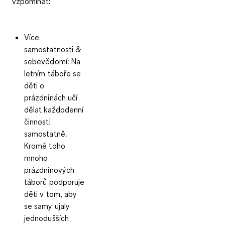
vzpomínat:
Více
samostatnosti &
sebevědomí:
Na
letním táboře se
děti o
prázdninách učí
dělat každodenní
činnosti
samostatně.
Kromě toho
mnoho
prázdninových
táborů podporuje
děti v tom, aby
se samy ujaly
jednodušších