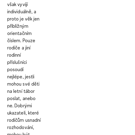
však vyvíjí
individuálně, a
proto je věk jen
přibližným
orientačním
číslem. Pouze
rodiče a jiní
rodinní
příslušníci
posoudí
nejlépe, jestli
mohou své děti
na letní tábor
poslat, anebo
ne. Dobrými
ukazateli, které
rodičům usnadní
rozhodování,
mohou být