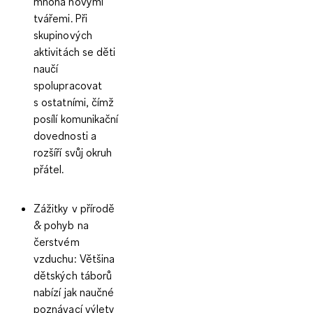
mnoha novými
tvářemi. Při
skupinových
aktivitách se děti
naučí
spolupracovat
s ostatními, čímž
posílí komunikační
dovednosti a
rozšíří svůj okruh
přátel.
Zážitky v přírodě
& pohyb na
čerstvém
vzduchu:
Většina
dětských táborů
nabízí jak naučné
poznávací výlety