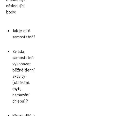
následující
body:
Jak je dítě
samostatné?
Zvládá
samostatně
vykonávat
běžné denní
aktivity
(oblékání,
mytí,
namazání
chleba)?
Přespí dítě u