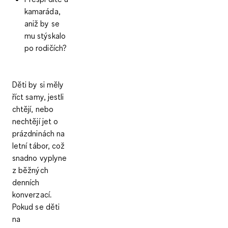
kamaráda,
aniž by se
mu stýskalo
po rodičích?
Děti by si měly
říct samy, jestli
chtějí, nebo
nechtějí jet o
prázdninách na
letní tábor, což
snadno vyplyne
z běžných
denních
konverzací.
Pokud se děti
na