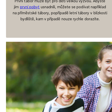
První tábor může být pro děti velkou výzvou. Abyste
jim
první pobyt
usnadnili, můžete se podívat například
na příměstské tábory, popřípadě letní tábory v blízkosti
bydliště, kam v případě nouze rychle dorazíte.