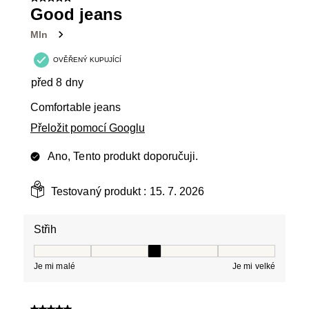
5 z 5 hvězdiček.
13
Good jeans
Recenzí.
Mln
OVĚŘENÝ KUPUJÍCÍ
před 8 dny
Comfortable jeans
Přeložit pomocí Googlu
Ano, Tento produkt doporučuji.
Testovaný produkt :
15. 7. 2026
Střih
Střih, 3 z 5, kde 1 se rovná Je mi malé a 5 se rovná Je 
Je mi malé
Je mi velké