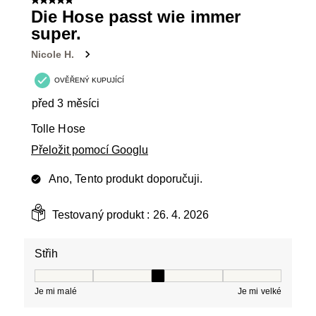
5 z 5 hvězdiček.
Die Hose passt wie immer
super.
Nicole H.
OVĚŘENÝ KUPUJÍCÍ
před 3 měsíci
Tolle Hose
Přeložit pomocí Googlu
Ano, Tento produkt doporučuji.
Testovaný produkt :
26. 4. 2026
Střih
Střih, 3 z 5, kde 1 se rovná Je mi malé a 5 se rovná Je 
Je mi malé
Je mi velké