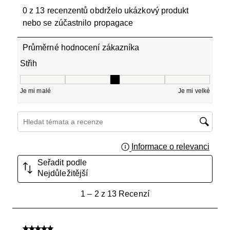
0 z 13 recenzentů obdrželo ukázkový produkt
nebo se zúčastnilo propagace
Průměrné hodnocení zákazníka
Střih
Střih, 3 z 5, kde 1 se rovná Je mi malé a 5 se rovná Je mi
Je mi malé
Je mi velké
Hledání témat a recenzí – oblast vyhledávání
Informace o relevanci
Zobraz
Seřadit podle
Nejdůležitější
1
1
–
2 z 13
Recenzí
až
2
z