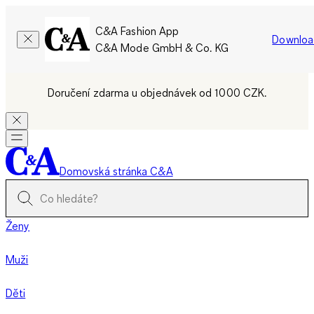
C&A Fashion App
Downloa
C&A Mode GmbH & Co. KG
Doručení zdarma u objednávek od 1000 CZK.
Domovská stránka C&A
Ženy
Muži
Děti