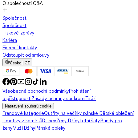
O společnosti C&A
Společnost
Společnost
Tiskové zprávy
Kariéra
Firemní kontakty
Odstoupit od smlouvy
Česko | CZ
Všeobecné obchodní podmínky
Prohlášení
o přístupnosti
Zásady ochrany soukromí
Tiráž
Nastavení souborů cookie
Trendové kategorie
Outfity na večírky pánské
Dětské oblečení
s motivy z komiksů
Disney
Ženy Džíny
Letní šaty
Bundy pro
ženy
Muži Džíny
Pánské obleky