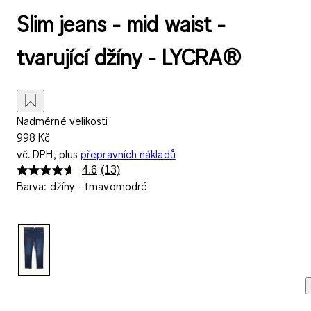
Slim jeans - mid waist -
tvarující džíny - LYCRA®
Nadměrné velikosti
998 Kč
vč. DPH, plus
přepravních nákladů
4.6
(13)
Přečtěte
Barva
:
džíny - tmavomodré
si
13
recenzí.
Stejný
odkaz
na
stránku.