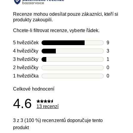
Recenze mohou odesílat pouze zákazníci, kteří si
produkty zakoupili.
Chcete-li filtrovat recenze, vyberte řádek.
5 hvězdiček
hvězdičky
9
Počet recen
4 hvězdičky
hvězdičky
3
Počet recen
3 hvězdičky
hvězdičky
1
Počet recen
2 hvězdičky
hvězdičky
0
Počet recen
1 hvězdička
hvězdičky
0
Počet recen
Celkové hodnocení
4.6
13 recenzí
3 z 3 (100 %) recenzentů doporučuje tento
produkt