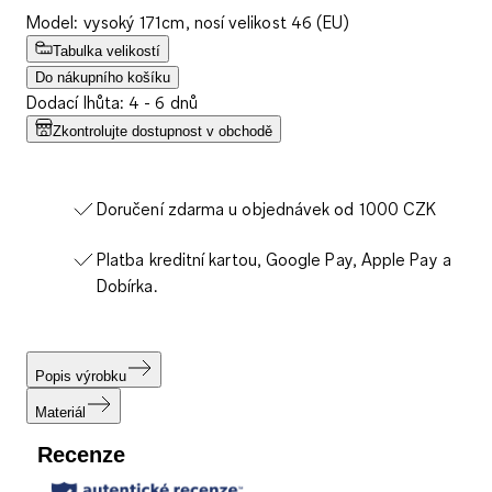
Model: vysoký 171cm, nosí velikost 46 (EU)
Tabulka velikostí
Do nákupního košíku
Dodací lhůta: 4 - 6 dnů
Zkontrolujte dostupnost v obchodě
Doručení zdarma u objednávek od 1000 CZK
Platba kreditní kartou, Google Pay, Apple Pay a
Dobírka.
Popis výrobku
Materiál
Recenze