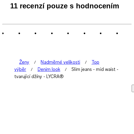
11 recenzí pouze s hodnocením
Ženy
Nadměrné velikosti
Top
výběr
Denim look
Slim jeans - mid waist -
tvarující džíny - LYCRA®