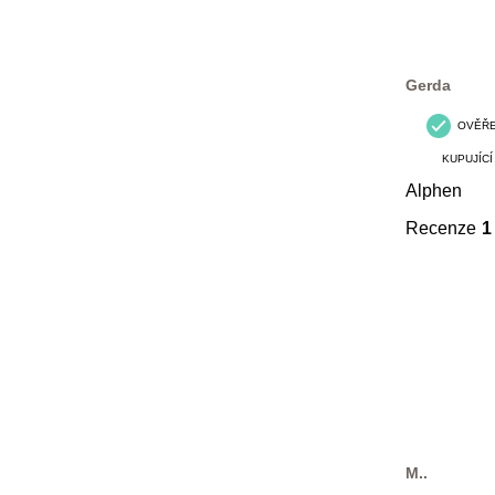
Gerda
OVĚŘ
KUPUJÍCÍ
Alphen
Recenze
1
M..