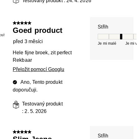
Testovaný produkt :
24. 4. 2026
5 z 5 hvězdiček.
Střih
Goed product
ENÝ
Střih, 3 z 5, kde 
před 3 měsíci
Je mi malé
Je mi v
Hele fijne broek, zit perfect
Rekbaar
Přeložit pomocí Googlu
Ano, Tento produkt
doporučuji.
Testovaný produkt
:
2. 5. 2026
5 z 5 hvězdiček.
Střih