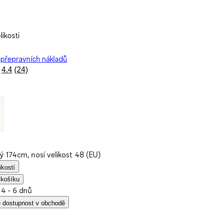
ikosti
přepravních nákladů
4.4
(24)
Přečtěte
si
24
recenzí.
Stejný
odkaz
na
stránku.
ý 174cm, nosí velikost 48 (EU)
ikostí
 košíku
 4 - 6 dnů
e dostupnost v obchodě