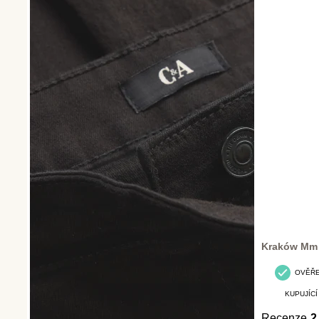
Kraków Mm
OVĚŘ
KUPUJÍCÍ
Recenze
2