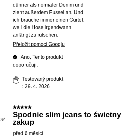
dünner als normaler Denim und
zieht außerdem Fussel an. Und
ich brauche immer einen Gürtel,
weil die Hose irgendwann
anfängt zu rutschen.
Přeložit pomocí Googlu
Ano, Tento produkt
doporučuji.
Testovaný produkt
:
29. 4. 2026
5 z 5 hvězdiček.
Spodnie slim jeans to świetny
ENÝ
zakup
před 6 měsíci