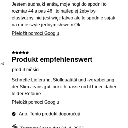
Jestem trudną klientką, moje nogi do spodni to
rozmiar 44 a pas 46 i to najlepiej żeby był
elastyczny, nie jest więc łatwo ale te spodnie sajak
na mnie szyte jednym słowem Ok
Přeložit pomocí Googlu
5 z 5 hvězdiček.
Produkt empfehlenswert
ENÝ
před 3 měsíci
Schnelle Lieferung, Stoffqualität und -verarbeitung
der Slim-Jeans gut, nur ich passe nicht hinei, daher
leider Retoure
Přeložit pomocí Googlu
Ano, Tento produkt doporučuji.