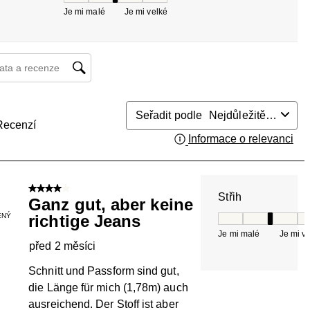
Je mi malé
Je mi velké
at a recenzí – oblast vyhledávání
Seřadit podle
Nejdůležitější
Recenzí
Informace o relevanci
Zob
4 z 5 hvězdiček.
Střih
Ganz gut, aber keine
ENÝ
richtige Jeans
Střih, 3 z 5, kde 
Je mi malé
Je mi v
před 2 měsíci
Schnitt und Passform sind gut,
die Länge für mich (1,78m) auch
ausreichend. Der Stoff ist aber