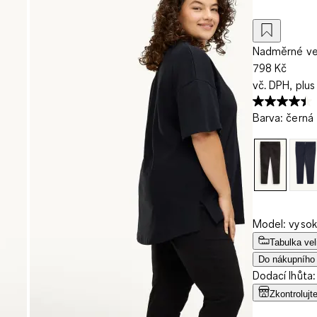
Nadměrné vel
798 Kč
vč. DPH, plus
Barva
:
černá
Model: vysok
Tabulka vel
Do nákupního
Dodací lhůta:
Zkontrolujt