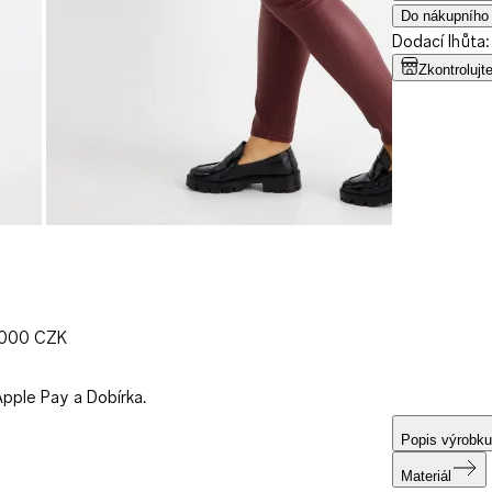
Do nákupního
Dodací lhůta:
Zkontrolujt
1000 CZK
Apple Pay a Dobírka.
Popis výrobku
Materiál