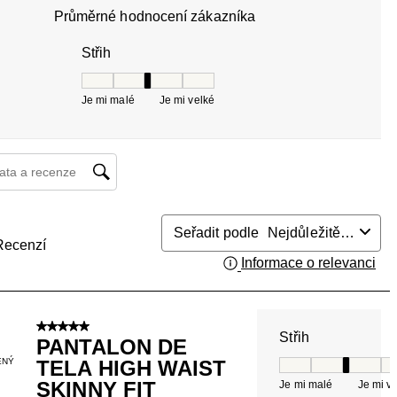
Průměrné hodnocení zákazníka
Střih
Střih, 3 z 5, kde 1 se rovná Je mi malé a 5 se rov
Je mi malé
Je mi velké
at a recenzí – oblast vyhledávání
Seřadit podle
Nejdůležitější
Recenzí
Informace o relevanci
Zob
5 z 5 hvězdiček.
Střih
PANTALON DE
ENÝ
TELA HIGH WAIST
Střih, 3 z 5, kde 
SKINNY FIT
Je mi malé
Je mi v