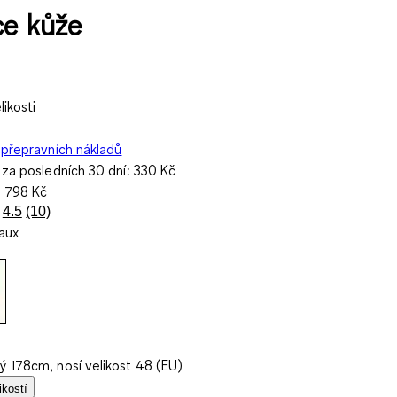
ace kůže
ikosti
přepravních nákladů
 za posledních 30 dní:
330 Kč
a
798 Kč
4.5
(10)
Přečtěte
aux
si
10
recenzí.
Stejný
odkaz
na
stránku.
ý 178cm, nosí velikost 48 (EU)
ikostí