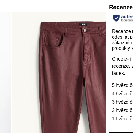
Recenze
Recenze
odesílat 
zákazníci, 
produkty z
Chcete-li f
recenze, 
řádek.
5 hvězdič
4 hvězdič
3 hvězdič
2 hvězdič
1 hvězdič