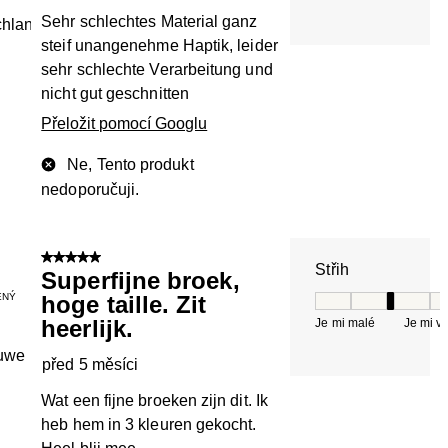
Sehr schlechtes Material ganz
chland
steif unangenehme Haptik, leider
sehr schlechte Verarbeitung und
nicht gut geschnitten
Přeložit pomocí Googlu
Ne, Tento produkt
nedoporučuji.
5 z 5 hvězdiček.
Střih
Superfijne broek,
ENÝ
hoge taille. Zit
Střih, 3 z 5, kde 
heerlijk.
Je mi malé
Je mi v
uwe
před 5 měsíci
Wat een fijne broeken zijn dit. Ik
heb hem in 3 kleuren gekocht.