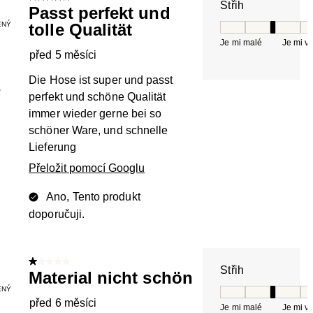
Střih
Passt perfekt und
ENÝ
tolle Qualität
Střih, 3 z 5, kde 
Je mi malé
Je mi v
před 5 měsíci
Die Hose ist super und passt
6
perfekt und schöne Qualität
immer wieder gerne bei so
schöner Ware, und schnelle
Lieferung
Přeložit pomocí Googlu
Ano, Tento produkt
doporučuji.
1 z 5 hvězdiček.
Střih
Material nicht schön
ENÝ
Střih, 3 z 5, kde 
před 6 měsíci
Je mi malé
Je mi v