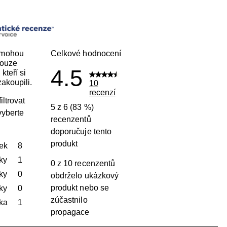
 mohou
Celkové hodnocení
pouze
4.5
kteří si
akoupili.
10
recenzí
iltrovat
5 z 6 (83 %)
vyberte
recenzentů
doporučuje tento
produkt
ek
hvězdičky
8
Počet recenzí s hodnocením 5 hvězdiček: 8.
ky
hvězdičky
1
0 z 10 recenzentů
Počet recenzí s hodnocením 4 hvězdičky: 1.
ky
hvězdičky
0
obdrželo ukázkový
Počet recenzí s hodnocením 3 hvězdičky: 0.
produkt nebo se
ky
hvězdičky
0
zúčastnilo
Počet recenzí s hodnocením 2 hvězdičky: 0.
ka
hvězdičky
1
propagace
Počet recenzí s hodnocením 1 hvězdička: 1.