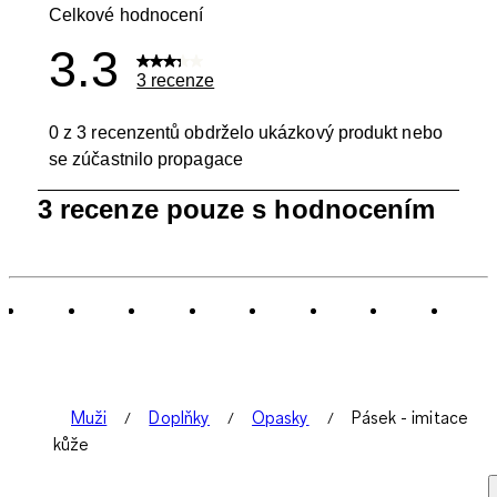
Celkové hodnocení
3.3
3 recenze
0 z 3 recenzentů obdrželo ukázkový produkt nebo
se zúčastnilo propagace
1
3 recenze pouze s hodnocením
až
0
ze
3
Recenze.
Muži
Doplňky
Opasky
Pásek - imitace
kůže