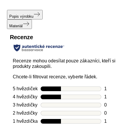
Popis výrobku
Materiál
Recenze
Recenze mohou odesílat pouze zákazníci, kteří si
produkty zakoupili.
Chcete-li filtrovat recenze, vyberte řádek.
5 hvězdiček
hvězdičky
1
Počet recen
4 hvězdičky
hvězdičky
1
Počet recen
3 hvězdičky
hvězdičky
0
Počet recen
2 hvězdičky
hvězdičky
0
Počet recen
1 hvězdička
hvězdičky
1
Počet recen