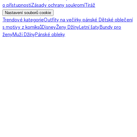
o přístupnosti
Zásady ochrany soukromí
Tiráž
Nastavení souborů cookie
Trendové kategorie
Outfity na večírky pánské
Dětské oblečení
s motivy z komiksů
Disney
Ženy Džíny
Letní šaty
Bundy pro
ženy
Muži Džíny
Pánské obleky