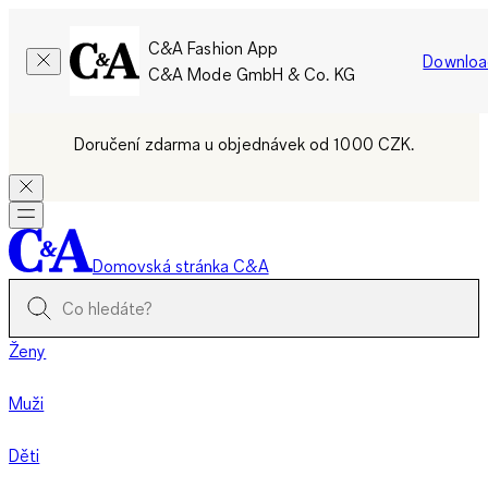
C&A Fashion App
Downloa
C&A Mode GmbH & Co. KG
Doručení zdarma u objednávek od 1000 CZK.
Domovská stránka C&A
Ženy
Muži
Děti