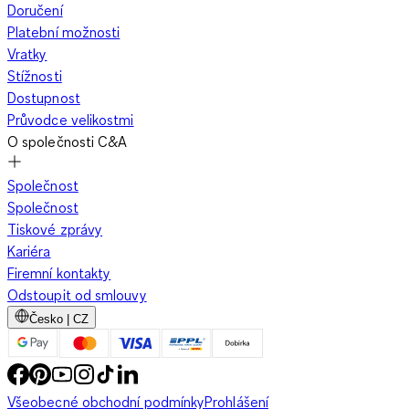
Doručení
Platební možnosti
Vratky
Stížnosti
Dostupnost
Průvodce velikostmi
O společnosti C&A
Společnost
Společnost
Tiskové zprávy
Kariéra
Firemní kontakty
Odstoupit od smlouvy
Česko | CZ
Všeobecné obchodní podmínky
Prohlášení