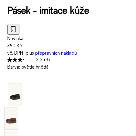
Pásek - imitace kůže
Novinka
350 Kč
vč. DPH, plus
přepravních nákladů
3.3
(3)
Přečtěte
Barva
:
světle hnědá
si
3
recenzí.
Stejný
odkaz
na
stránku.