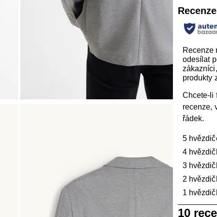
Recenze
Recenze
odesílat 
zákazníci, 
produkty z
Chcete-li f
recenze, 
řádek.
5 hvězdič
4 hvězdič
3 hvězdič
2 hvězdič
1 hvězdič
1
10 rec