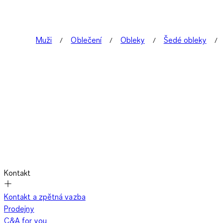
Muži
Oblečení
Obleky
Šedé obleky
Kontakt
Kontakt a zpětná vazba
Prodejny
C&A for you