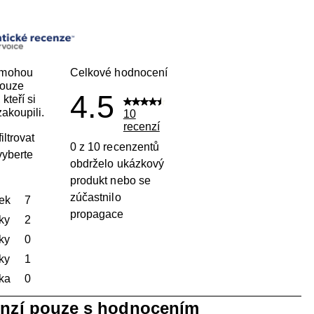
 mohou
Celkové hodnocení
pouze
4.5
kteří si
akoupili.
10
recenzí
iltrovat
0 z 10 recenzentů
vyberte
obdrželo ukázkový
produkt nebo se
zúčastnilo
ek
hvězdičky
7
propagace
Počet recenzí s hodnocením 5 hvězdiček: 7.
ky
hvězdičky
2
Počet recenzí s hodnocením 4 hvězdičky: 2.
ky
hvězdičky
0
Počet recenzí s hodnocením 3 hvězdičky: 0.
ky
hvězdičky
1
Počet recenzí s hodnocením 2 hvězdičky: 1.
ka
hvězdičky
0
Počet recenzí s hodnocením 1 hvězdička: 0.
enzí pouze s hodnocením