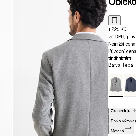
Oblekov
1 225 Kč
vč. DPH, plus
Nejnižší cena
Původní cen
Barva
:
šedá
Zkontrolujte 
Popis výrobku
Materiál