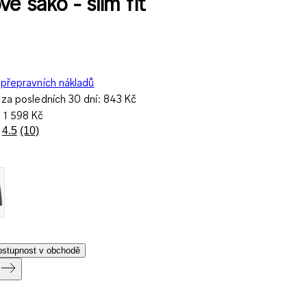
é sako - slim fit
přepravních nákladů
 za posledních 30 dní:
843 Kč
a
1 598 Kč
4.5
(10)
Přečtěte
si
10
recenzí.
Stejný
odkaz
na
stránku.
dostupnost v obchodě