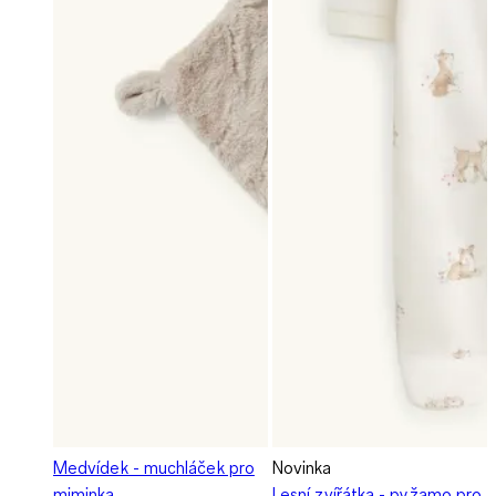
Medvídek - muchláček pro
Novinka
miminka
Lesní zvířátka - pyžamo pro