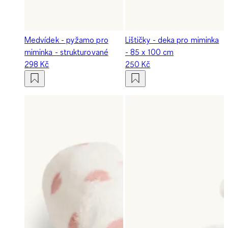
Medvídek - pyžamo pro
Lištičky - deka pro miminka
miminka - strukturované
- 85 x 100 cm
298 Kč
250 Kč