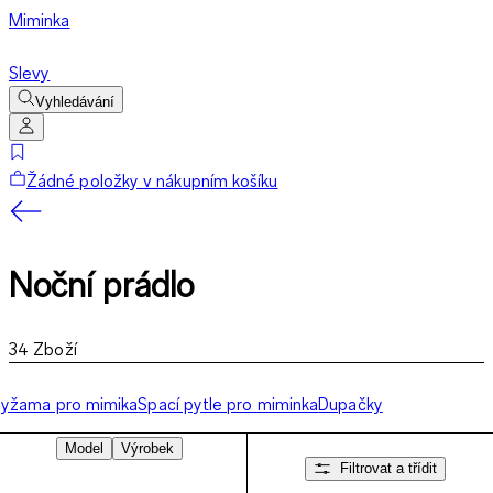
Miminka
Slevy
Vyhledávání
Žádné položky v nákupním košíku
Noční prádlo
34
Zboží
yžama pro mimika
Spací pytle pro miminka
Dupačky
Model
Výrobek
Filtrovat a třídit