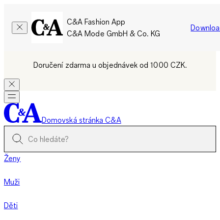
C&A Fashion App
Downloa
C&A Mode GmbH & Co. KG
Doručení zdarma u objednávek od 1000 CZK.
Domovská stránka C&A
Ženy
Muži
Děti