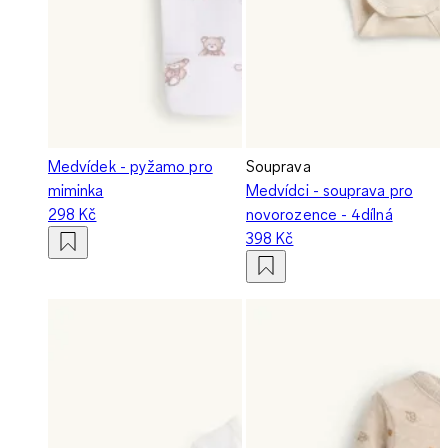
Medvídek - pyžamo pro
Souprava
miminka
Medvídci - souprava pro
298 Kč
novorozence - 4dílná
398 Kč