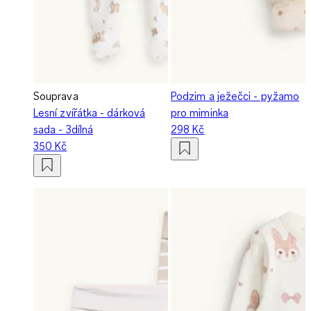
Souprava
Podzim a ježečci - pyžamo
Lesní zvířátka - dárková
pro miminka
sada - 3dílná
298 Kč
350 Kč