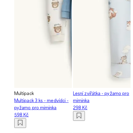
Multipack
Lesní zvířátka - pyžamo pro
Multipack 3 ks - medvídci -
miminka
pyžamo pro miminka
298 Kč
598 Kč