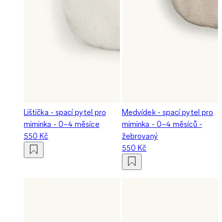
Lištička - spací pytel pro
Medvídek - spací pytel pro
miminka - 0–4 měsíce
miminka - 0–4 měsíců -
550 Kč
žebrovaný
550 Kč