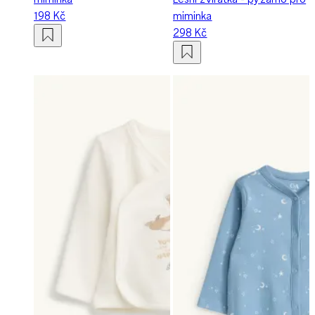
198 Kč
miminka
298 Kč