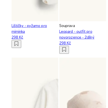
Lištičky - pyžamo pro
Souprava
miminka
Leopard - outfit pro
298 Kč
novorozence - 2dílný
298 Kč